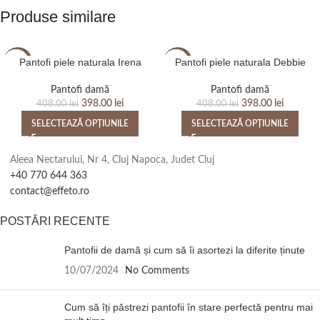
Produse similare
Pantofi piele naturala Irena
Pantofi piele naturala Debbie
-2%
-2%
Pantofi damă
Pantofi damă
398.00
lei
398.00
lei
408.00
lei
408.00
lei
SELECTEAZĂ OPȚIUNILE
SELECTEAZĂ OPȚIUNILE
Aleea Nectarului, Nr 4, Cluj Napoca, Judet Cluj
+40 770 644 363
contact@effeto.ro
POSTĂRI RECENTE
Pantofii de damă și cum să îi asortezi la diferite ținute
10/07/2024
No Comments
Cum să îți păstrezi pantofii în stare perfectă pentru mai