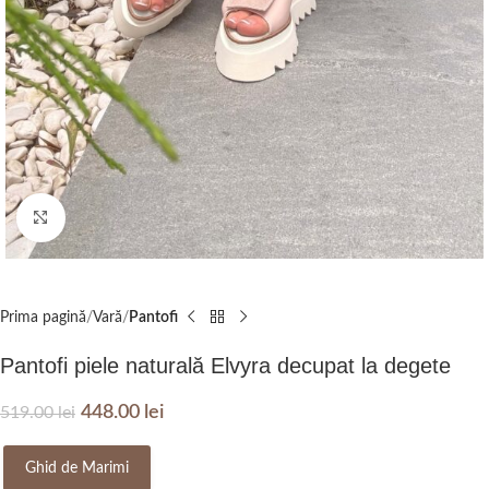
Click to enlarge
Prima pagină
Vară
Pantofi
Pantofi piele naturală Elvyra decupat la degete
448.00
lei
519.00
lei
Ghid de Marimi