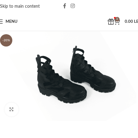
Skip to main content
0
MENU
0.00
LE
-20%
Click to enlarge