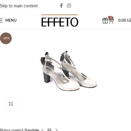
Skip to main content
0
MENU
0.00
LE
-20%
Click to enlarge
Prima pagină
Sandale