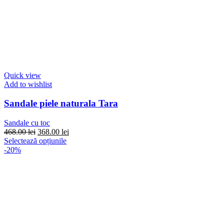
Quick view
Add to wishlist
Sandale piele naturala Tara
Sandale cu toc
Prețul
Prețul
468.00
lei
368.00
lei
inițial
Acest
curent
Selectează opțiunile
a
produs
este:
-20%
fost:
are
368.00 lei.
468.00 lei.
mai
multe
variații.
Opțiunile
pot
fi
alese