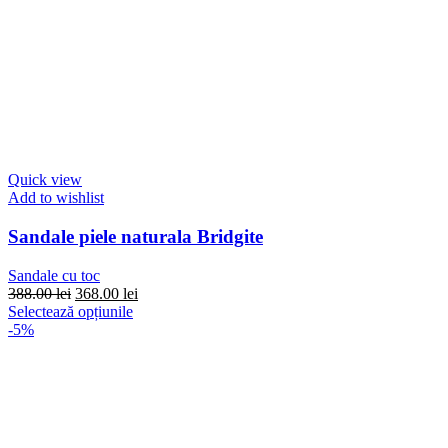
Quick view
Add to wishlist
Sandale piele naturala Bridgite
Sandale cu toc
Prețul
Prețul
388.00
lei
368.00
lei
inițial
Acest
curent
Selectează opțiunile
a
produs
este:
-5%
fost:
are
368.00 lei.
388.00 lei.
mai
multe
variații.
Opțiunile
pot