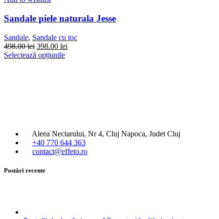
Sandale piele naturala Jesse
Sandale
,
Sandale cu toc
Prețul
Prețul
498.00
lei
398.00
lei
inițial
Acest
curent
Selectează opțiunile
a
produs
este:
fost:
are
398.00 lei.
498.00 lei.
mai
multe
variații.
Opțiunile
pot
fi
Aleea Nectarului, Nr 4, Cluj Napoca, Judet Cluj
alese
+40 770 644 363
în
contact@effeto.ro
pagina
produsului.
Postări recente