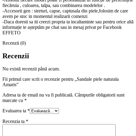
fiecăruia , culoarea, talpa, sau combinarea modelelor .
-Accesorii gen : sireturi, capse, captusala din piele,folosim de care
avem pe stoc in momentul realizarii comenzi
-Daca doresti sa iti creezi propria ta incaltaminte sau pentru orice altă
informație te așteptăm pe chat sau in mesaj privat pe Facebook
EFFETO
Recenzii (0)
Recenzii
Nu există recenzii până acum.
Fii primul care scrii o recenzie pentru „Sandale piele naturala
Amaris”
Adresa ta de email nu va fi publicată.
Câmpurile obligatorii sunt
marcate cu
*
Evaluarea ta
*
Recenzia ta
*