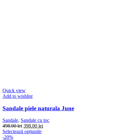
Quick view
Add to wishlist
Sandale piele naturala June
Sandale
,
Sandale cu toc
Prețul
Prețul
498.00
lei
398.00
lei
inițial
Acest
curent
Selectează opțiunile
a
produs
este:
-20%