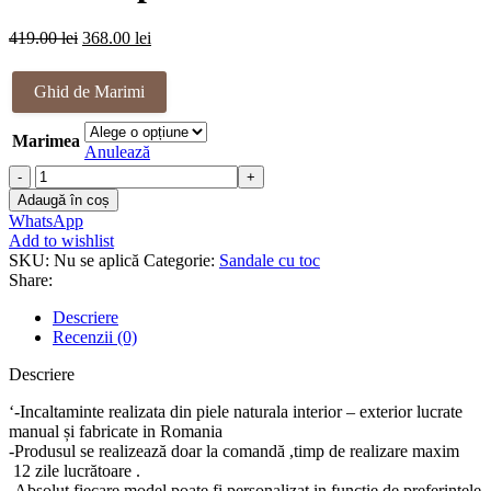
498.00 lei.
Prețul
Prețul
419.00
lei
368.00
lei
inițial
curent
a
este:
Ghid de Marimi
fost:
368.00 lei.
419.00 lei.
Marimea
Anulează
Cantitate
Sandale
Adaugă în coș
piele
WhatsApp
naturala
Add to wishlist
Amaris
SKU:
Nu se aplică
Categorie:
Sandale cu toc
Share:
Descriere
Recenzii (0)
Descriere
‘-Incaltaminte realizata din piele naturala interior – exterior lucrate
manual și fabricate in Romania
-Produsul se realizează doar la comandă ,timp de realizare maxim
12 zile lucrătoare .
-Absolut fiecare model poate fi personalizat in funcție de preferințele