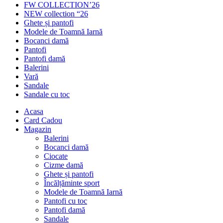
FW COLLECTION’26
NEW collection “26
Ghete și pantofi
Modele de Toamnă Iarnă
Bocanci damă
Pantofi
Pantofi damă
Balerini
Vară
Sandale
Sandale cu toc
Acasa
Card Cadou
Magazin
Balerini
Bocanci damă
Ciocate
Cizme damă
Ghete și pantofi
Încălțăminte sport
Modele de Toamnă Iarnă
Pantofi cu toc
Pantofi damă
Sandale