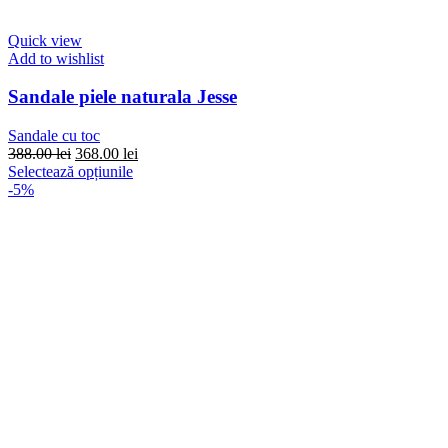
Quick view
Add to wishlist
Sandale piele naturala Jesse
Sandale cu toc
Prețul
Prețul
388.00
lei
368.00
lei
inițial
Acest
curent
Selectează opțiunile
a
produs
este:
-5%
fost:
are
368.00 lei.
388.00 lei.
mai
multe
variații.
Opțiunile
pot
fi
alese
în
pagina
produsului.