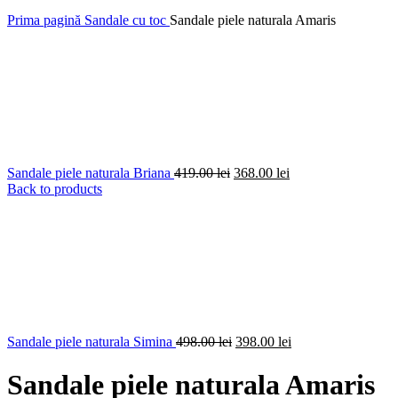
Prima pagină
Sandale cu toc
Sandale piele naturala Amaris
Prețul
Prețul
Sandale piele naturala Briana
419.00
lei
368.00
lei
inițial
curent
Back to products
a
este:
fost:
368.00 lei.
419.00 lei.
Prețul
Prețul
Sandale piele naturala Simina
498.00
lei
398.00
lei
inițial
curent
a
este:
Sandale piele naturala Amaris
fost:
398.00 lei.