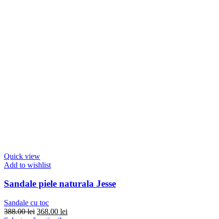
Quick view
Add to wishlist
Sandale piele naturala Jesse
Sandale cu toc
Prețul
Prețul
388.00
lei
368.00
lei