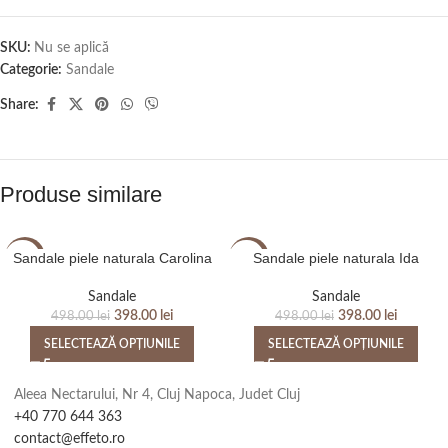
SKU:
Nu se aplică
Categorie:
Sandale
Share:
Produse similare
Sandale piele naturala Carolina
Sandale piele naturala Ida
-20%
-20%
Sandale
Sandale
398.00
lei
398.00
lei
498.00
lei
498.00
lei
SELECTEAZĂ OPȚIUNILE
SELECTEAZĂ OPȚIUNILE
Aleea Nectarului, Nr 4, Cluj Napoca, Judet Cluj
+40 770 644 363
contact@effeto.ro