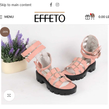
Skip to main content
0
MENU
0.00
LE
-20%
Click to enlarge