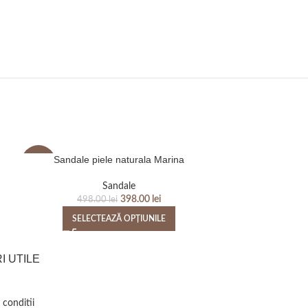
Sandale piele naturala Marina
Sandale 
-20%
-20%
Sandale
Sandal
398.00
lei
498.00
lei
498
SELECTEAZĂ OPȚIUNILE
SELEC
I UTILE
 conditii