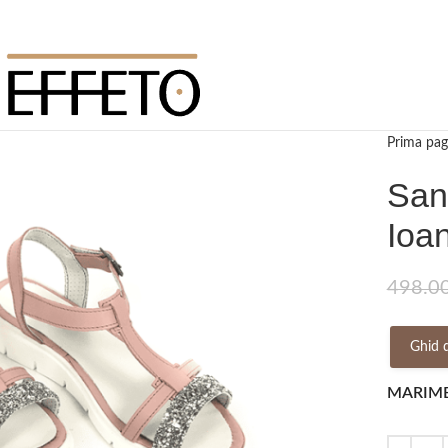
Prima pag
San
Ioa
498.0
Ghid 
MARIM