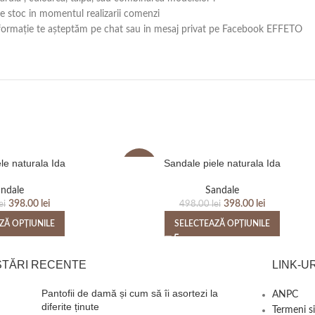
 pe stoc in momentul realizarii comenzi
ă informație te așteptăm pe chat sau in mesaj privat pe Facebook EFFETO
le naturala Ida
Sandale piele naturala Ida
-20%
ndale
Sandale
398.00
lei
398.00
lei
ei
498.00
lei
ZĂ OPȚIUNILE
SELECTEAZĂ OPȚIUNILE
STĂRI RECENTE
LINK-UR
Pantofii de damă și cum să îi asortezi la
ANPC
diferite ținute
Termeni si