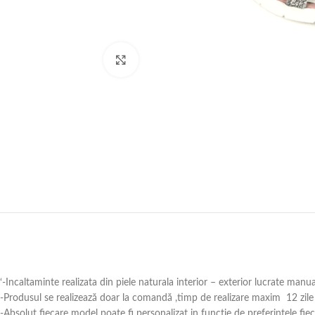
Click to enlarge
‘-Incaltaminte realizata din piele naturala interior – exterior lucrate manu
-Produsul se realizează doar la comandă ,timp de realizare maxim 12 zile 
-Absolut fiecare model poate fi personalizat in funcție de preferințele fie