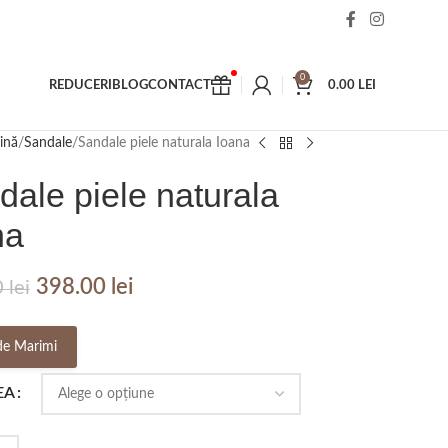
0
REDUCERI
BLOG
CONTACT
0.00
LEI
ină
Sandale
Sandale piele naturala Ioana
dale piele naturala
na
398.00
lei
0
lei
de Marimi
EA