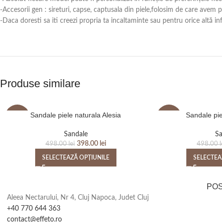
-Accesorii gen : sireturi, capse, captusala din piele,folosim de care avem
-Daca doresti sa iti creezi propria ta incaltaminte sau pentru orice alt
Produse similare
Sandale piele naturala Alesia
Sandale pie
-20%
-20%
Sandale
Sa
398.00
lei
498.00
lei
498.00
l
SELECTEAZĂ OPȚIUNILE
SELECTEA
PO
Aleea Nectarului, Nr 4, Cluj Napoca, Judet Cluj
+40 770 644 363
contact@effeto.ro