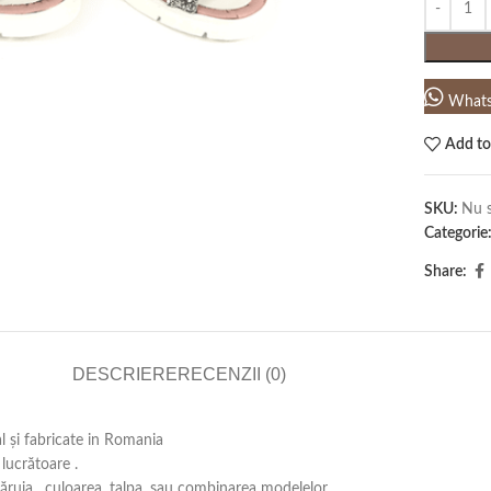
What
Add to
SKU:
Nu s
Categorie
Share:
DESCRIERE
RECENZII (0)
al și fabricate in Romania
lucrătoare .
căruia , culoarea, talpa, sau combinarea modelelor .