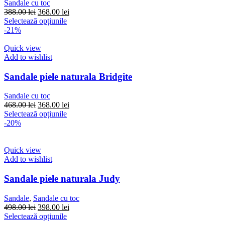
Sandale cu toc
în
Prețul
Prețul
388.00
lei
368.00
lei
pagina
inițial
Acest
curent
Selectează opțiunile
produsului.
a
produs
este:
-21%
fost:
are
368.00 lei.
388.00 lei.
mai
Quick view
multe
Add to wishlist
variații.
Opțiunile
Sandale piele naturala Bridgite
pot
fi
Sandale cu toc
alese
Prețul
Prețul
468.00
lei
368.00
lei
în
inițial
Acest
curent
Selectează opțiunile
pagina
a
produs
este:
-20%
produsului.
fost:
are
368.00 lei.
468.00 lei.
mai
multe
Quick view
variații.
Add to wishlist
Opțiunile
pot
Sandale piele naturala Judy
fi
alese
Sandale
,
Sandale cu toc
în
Prețul
Prețul
498.00
lei
398.00
lei
pagina
inițial
Acest
curent
Selectează opțiunile
produsului.
a
produs
este: