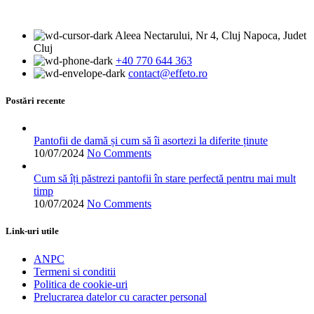
fost:
are
398.00 lei.
498.00 lei.
mai
Aleea Nectarului, Nr 4, Cluj Napoca, Judet
multe
Cluj
variații.
+40 770 644 363
Opțiunile
contact@effeto.ro
pot
fi
alese
Postări recente
în
pagina
produsului.
Pantofii de damă și cum să îi asortezi la diferite ținute
10/07/2024
No Comments
Cum să îți păstrezi pantofii în stare perfectă pentru mai mult
timp
10/07/2024
No Comments
Link-uri utile
ANPC
Termeni si conditii
Politica de cookie-uri
Prelucrarea datelor cu caracter personal