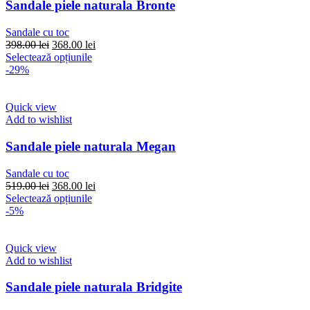
Opțiunile
Sandale piele naturala Bronte
pot
fi
Sandale cu toc
alese
Prețul
Prețul
398.00
lei
368.00
lei
în
inițial
Acest
curent
Selectează opțiunile
pagina
a
produs
este:
-29%
produsului.
fost:
are
368.00 lei.
398.00 lei.
mai
multe
Quick view
variații.
Add to wishlist
Opțiunile
pot
Sandale piele naturala Megan
fi
alese
Sandale cu toc
în
Prețul
Prețul
519.00
lei
368.00
lei
pagina
inițial
Acest
curent
Selectează opțiunile
produsului.
a
produs
este:
-5%
fost:
are
368.00 lei.
519.00 lei.
mai
multe
Quick view
variații.
Add to wishlist
Opțiunile
pot
Sandale piele naturala Bridgite
fi
alese