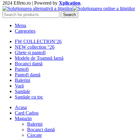
2024 Effeto.ro | Powered by
Xplication
.
Search
Menu
Categories
FW COLLECTION’26
NEW collection “26
Ghete și pantofi
Modele de Toamnă Iarnă
Bocanci damă
Pantofi
Pantofi damă
Balerini
Vară
Sandale
Sandale cu toc
Acasa
Card Cadou
Magazin
Balerini
Bocanci damă
Ciocate