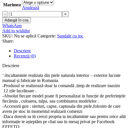
Marimea
Anulează
Cantitate
Sandale
Adaugă în coș
piele
WhatsApp
naturala
Add to wishlist
June
SKU:
Nu se aplică
Categorie:
Sandale cu toc
Share:
Descriere
Recenzii (0)
Descriere
‘-Incaltaminte realizata din piele naturala interior – exterior lucrate
manual și fabricate in Romania
-Produsul se realizează doar la comandă ,timp de realizare maxim
12 zile lucrătoare .
-Absolut fiecare model poate fi personalizat in funcție de preferințele
fiecăruia , culoarea, talpa, sau combinarea modelelor .
-Accesorii gen : sireturi, capse, captusala din piele,folosim de care
avem pe stoc in momentul realizarii comenzi
-Daca doresti sa iti creezi propria ta incaltaminte sau pentru orice altă
informație te așteptăm pe chat sau in mesaj privat pe Facebook
EFFETO