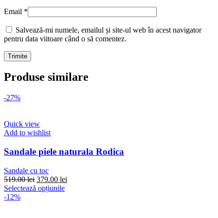
Email
*
Salvează-mi numele, emailul și site-ul web în acest navigator
pentru data viitoare când o să comentez.
Produse similare
-27%
Quick view
Add to wishlist
Sandale piele naturala Rodica
Sandale cu toc
Prețul
Prețul
519.00
lei
379.00
lei
inițial
Acest
curent
Selectează opțiunile
a
produs
este:
-12%
fost:
are
379.00 lei.
519.00 lei.
mai