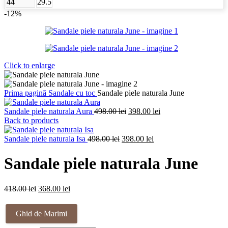
44
29.5
-12%
Click to enlarge
Prima pagină
Sandale cu toc
Sandale piele naturala June
Prețul
Prețul
Sandale piele naturala Aura
498.00
lei
398.00
lei
inițial
curent
Back to products
a
este:
Prețul
fost:
Prețul
398.00 lei.
Sandale piele naturala Isa
498.00
lei
398.00
lei
inițial
498.00 lei.
curent
a
este:
Sandale piele naturala June
fost:
398.00 lei.
498.00 lei.
Prețul
Prețul
418.00
lei
368.00
lei
inițial
curent
a
este:
Ghid de Marimi
fost:
368.00 lei.
418.00 lei.