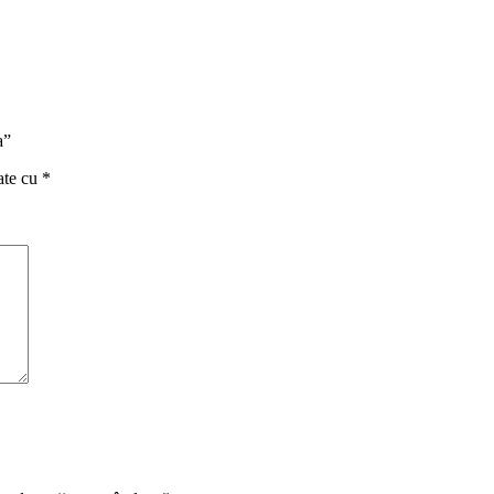
a”
ate cu
*