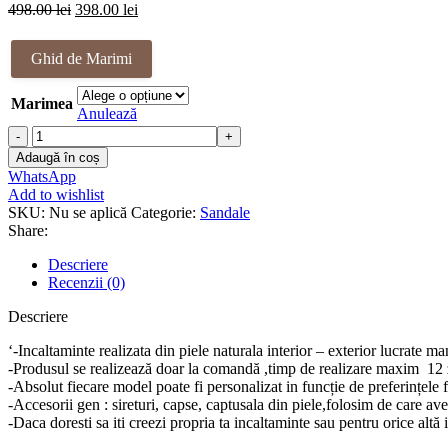
Prețul
Prețul
498.00
lei
398.00
lei
inițial
curent
a
este:
Ghid de Marimi
fost:
398.00 lei.
498.00 lei.
Marimea
Anulează
Cantitate
Sandale
Adaugă în coș
piele
WhatsApp
naturala
Add to wishlist
Louanna
SKU:
Nu se aplică
Categorie:
Sandale
Share:
Descriere
Recenzii (0)
Descriere
‘-Incaltaminte realizata din piele naturala interior – exterior lucrate m
-Produsul se realizează doar la comandă ,timp de realizare maxim 12 z
-Absolut fiecare model poate fi personalizat in funcție de preferințele 
-Accesorii gen : sireturi, capse, captusala din piele,folosim de care a
-Daca doresti sa iti creezi propria ta incaltaminte sau pentru orice a