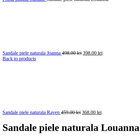
Prețul
Prețul
Sandale piele naturala Joanna
498.00
lei
398.00
lei
inițial
curent
Back to products
a
este:
fost:
398.00 lei.
498.00 lei.
Prețul
Prețul
Sandale piele naturala Raven
459.00
lei
368.00
lei
inițial
curent
a
este:
Sandale piele naturala Louanna
fost:
368.00 lei.
459.00 lei.