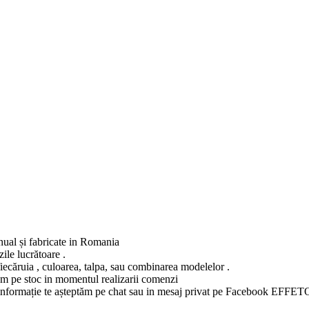
anual și fabricate in Romania
ile lucrătoare .
fiecăruia , culoarea, talpa, sau combinarea modelelor .
vem pe stoc in momentul realizarii comenzi
ltă informație te așteptăm pe chat sau in mesaj privat pe Facebook EFFET