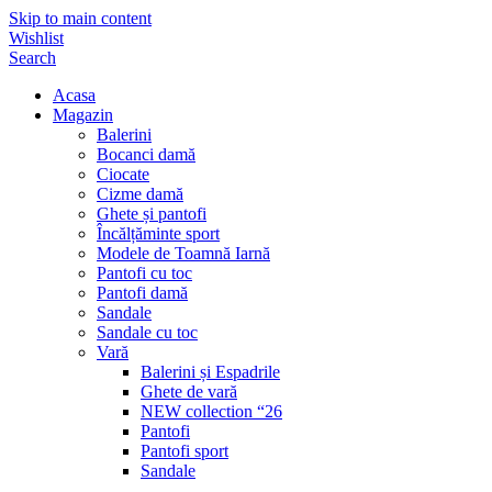
Skip to main content
Wishlist
Search
Acasa
Magazin
Balerini
Bocanci damă
Ciocate
Cizme damă
Ghete și pantofi
Încălțăminte sport
Modele de Toamnă Iarnă
Pantofi cu toc
Pantofi damă
Sandale
Sandale cu toc
Vară
Balerini și Espadrile
Ghete de vară
NEW collection “26
Pantofi
Pantofi sport
Sandale