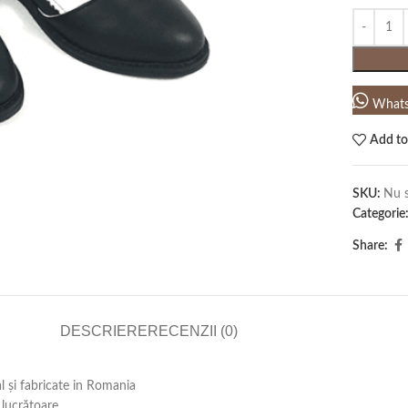
What
Add to
SKU:
Nu s
Categorie
Share:
DESCRIERE
RECENZII (0)
al și fabricate in Romania
lucrătoare .