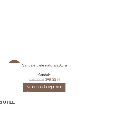
Sandale piele naturala Aura
Sandale p
-20%
-20%
Sandale
398.00
lei
498.00
lei
498
SELECTEAZĂ OPȚIUNILE
SELEC
I UTILE