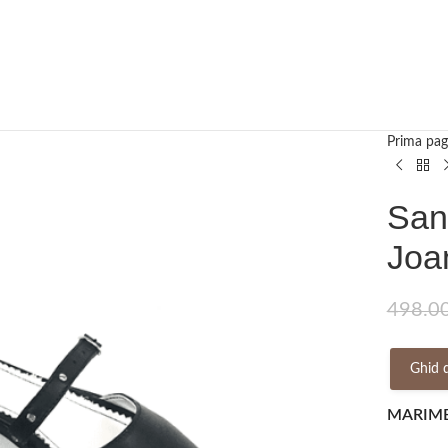
Prima pag
San
Joa
498.0
Ghid 
MARIM