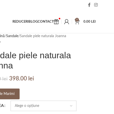
0
REDUCERI
BLOG
CONTACT
0.00
LEI
ină
Sandale
Sandale piele naturala Joanna
dale piele naturala
nna
398.00
lei
0
lei
de Marimi
EA