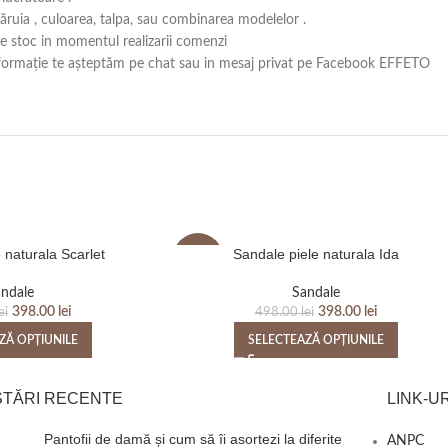
căruia , culoarea, talpa, sau combinarea modelelor .
 pe stoc in momentul realizarii comenzi
ă informație te așteptăm pe chat sau in mesaj privat pe Facebook EFFETO
 naturala Scarlet
Sandale piele naturala Ida
-20%
ndale
Sandale
398.00
lei
398.00
lei
ei
498.00
lei
ZĂ OPȚIUNILE
SELECTEAZĂ OPȚIUNILE
STĂRI RECENTE
LINK-UR
Pantofii de damă și cum să îi asortezi la diferite
ANPC