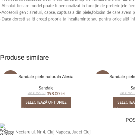
-Absolut fiecare model poate fi personalizat in funcție de preferințele fie
-Accesorii gen : sireturi, capse, captusala din piele,folosim de care avem
-Daca doresti sa iti creezi propria ta incaltaminte sau pentru orice alt
Produse similare
Sandale piele naturala Alesia
Sandale piele
-20%
-20%
Sandale
Sa
398.00
lei
498.00
lei
498.00
l
SELECTEAZĂ OPȚIUNILE
SELECTEA
PO
Aleea Nectarului, Nr 4, Cluj Napoca, Judet Cluj