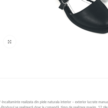
Click to enlarge
‘-Incaltaminte realizata din piele naturala interior – exterior lucrate manu
-Produsul se realizează doar la comandă ,timp de realizare maxim 12 zile 