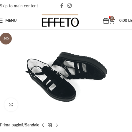
Skip to main content
0
MENU
0.00
LE
-20%
Click to enlarge
Prima pagină
Sandale