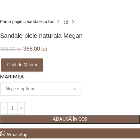
Prima pagină
Sandale cu toc
Sandale piele naturala Megan
368.00
lei
388.00
lei
Ghid de Marimi
MARIMEA
ADAUGĂ ÎN COȘ
WhatsApp