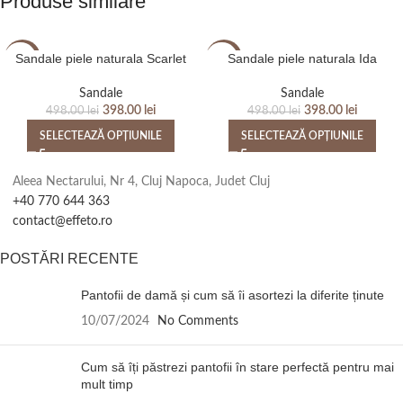
Produse similare
Sandale piele naturala Scarlet
Sandale piele naturala Ida
-20%
-20%
Sandale
Sandale
398.00
lei
398.00
lei
498.00
lei
498.00
lei
SELECTEAZĂ OPȚIUNILE
SELECTEAZĂ OPȚIUNILE
Aleea Nectarului, Nr 4, Cluj Napoca, Judet Cluj
+40 770 644 363
contact@effeto.ro
POSTĂRI RECENTE
Pantofii de damă și cum să îi asortezi la diferite ținute
10/07/2024
No Comments
Cum să îți păstrezi pantofii în stare perfectă pentru mai
mult timp