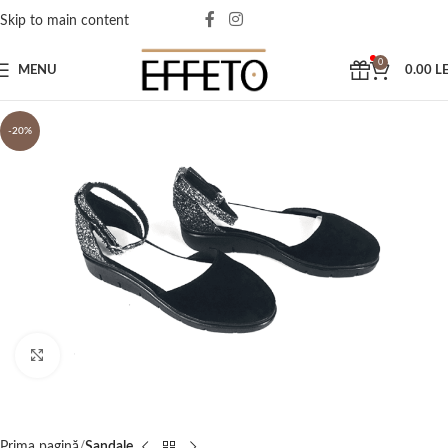
Skip to main content
0
MENU
0.00
LE
-20%
Click to enlarge
Prima pagină
Sandale