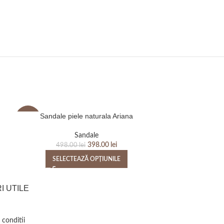
Sandale piele naturala Ariana
Sandale 
-20%
-20%
Sandale
398.00
lei
498.00
lei
498
SELECTEAZĂ OPȚIUNILE
SELEC
I UTILE
 conditii