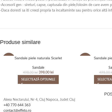
-Accesorii gen : sireturi, capse, captusala din piele,folosim de care avem
-Daca doresti sa iti creezi propria ta incaltaminte sau pentru orice alt
Produse similare
Sandale piele naturala Scarlet
Sandale pie
-20%
-20%
Sandale
Sa
398.00
lei
498.00
lei
498.00
l
SELECTEAZĂ OPȚIUNILE
SELECTEA
PO
Aleea Nectarului, Nr 4, Cluj Napoca, Judet Cluj
+40 770 644 363
contact@effeto.ro