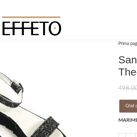
Prima pag
San
The
498.0
Ghid 
MARIM