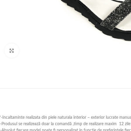
Click to enlarge
‘-Incaltaminte realizata din piele naturala interior – exterior lucrate manu
-Produsul se realizează doar la comandă ,timp de realizare maxim 12 zile 
-Absolut fiecare model poate fi personalizat in funcție de preferințele fie