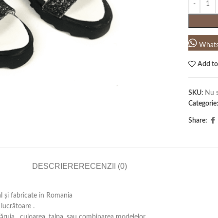
What
Add to
SKU:
Nu s
Categorie
Share:
DESCRIERE
RECENZII (0)
al și fabricate in Romania
lucrătoare .
căruia , culoarea, talpa, sau combinarea modelelor .