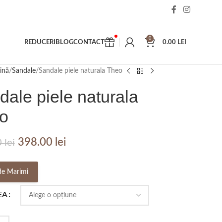
0
REDUCERI
BLOG
CONTACT
0.00
LEI
ină
Sandale
Sandale piele naturala Theo
dale piele naturala
o
398.00
lei
0
lei
de Marimi
EA