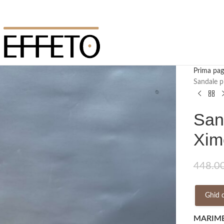
Prima pag
Sandale p
San
Xim
448.0
Ghid 
MARIM