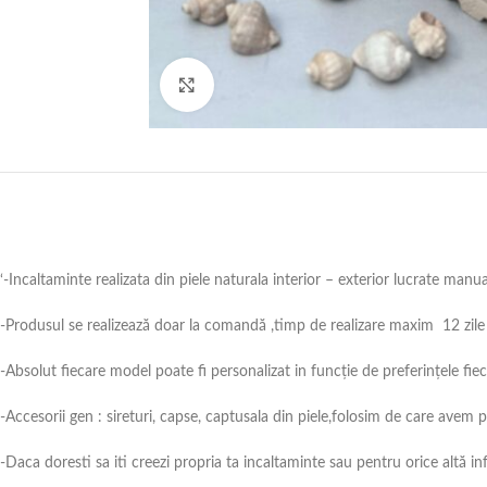
Click to enlarge
‘-Incaltaminte realizata din piele naturala interior – exterior lucrate manu
-Produsul se realizează doar la comandă ,timp de realizare maxim 12 zile 
-Absolut fiecare model poate fi personalizat in funcție de preferințele fie
-Accesorii gen : sireturi, capse, captusala din piele,folosim de care avem
-Daca doresti sa iti creezi propria ta incaltaminte sau pentru orice alt