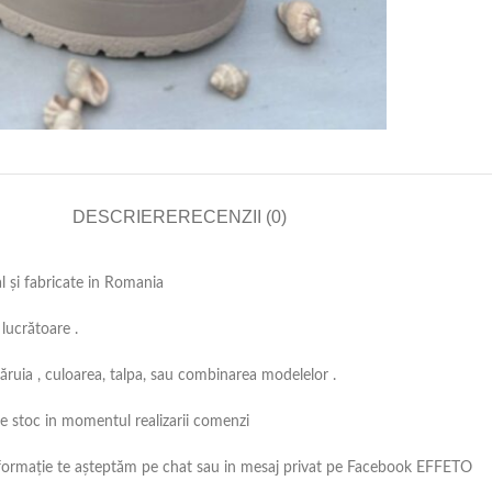
DESCRIERE
RECENZII (0)
al și fabricate in Romania
lucrătoare .
căruia , culoarea, talpa, sau combinarea modelelor .
 pe stoc in momentul realizarii comenzi
ă informație te așteptăm pe chat sau in mesaj privat pe Facebook EFFETO