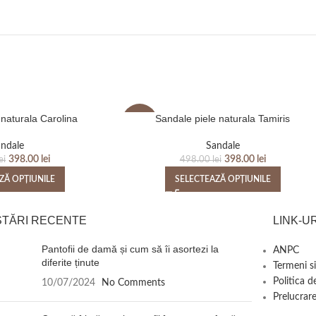
 naturala Carolina
Sandale piele naturala Tamiris
-20%
ndale
Sandale
398.00
lei
398.00
lei
ei
498.00
lei
ZĂ OPȚIUNILE
SELECTEAZĂ OPȚIUNILE
STĂRI RECENTE
LINK-UR
Pantofii de damă și cum să îi asortezi la
ANPC
diferite ținute
Termeni si
Politica d
10/07/2024
No Comments
Prelucrare