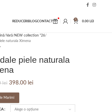
0
REDUCERI
BLOG
CONTACT
0.00
LEI
ină
Vară
NEW collection "26
iele naturala Ximena
dale piele naturala
ena
398.00
lei
0
lei
de Marimi
EA