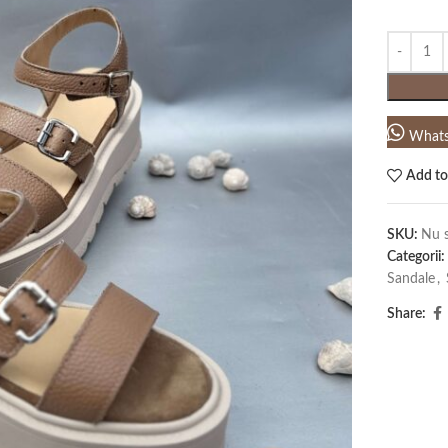
What
Add to
SKU:
Nu s
Categorii:
Sandale
,
Share: