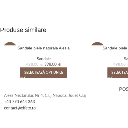
Produse similare
Sandale piele naturala Alesia
Sandale piele
-20%
-20%
Sandale
Sa
398.00
lei
498.00
lei
498.00
l
SELECTEAZĂ OPȚIUNILE
SELECTEA
PO
Aleea Nectarului, Nr 4, Cluj Napoca, Judet Cluj
+40 770 644 363
contact@effeto.ro