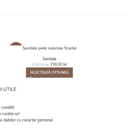
Sandale piele naturala Scarlet
Sandale 
-20%
-20%
Sandale
398.00
lei
498.00
lei
498
SELECTEAZĂ OPȚIUNILE
SELEC
I UTILE
 conditii
e cookie-uri
a datelor cu caracter personal