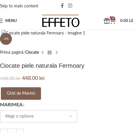
Skip to main content
0
MENU
0.00
LE
Click to enlarge
-4%
Prima pagină
Ciocate
Ciocate piele naturala Fermoary
448.00
lei
468.00
lei
Ghid de Marimi
MARIMEA