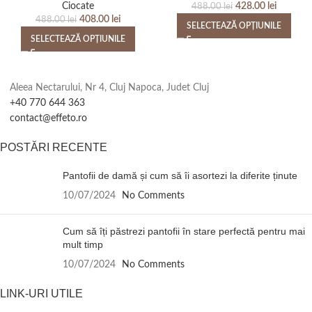
Ciocate
428.00
lei
488.00
lei
408.00
lei
488.00
lei
SELECTEAZĂ OPȚIUNILE
SELECTEAZĂ OPȚIUNILE
Aleea Nectarului, Nr 4, Cluj Napoca, Judet Cluj
+40 770 644 363
contact@effeto.ro
POSTĂRI RECENTE
Pantofii de damă și cum să îi asortezi la diferite ținute
10/07/2024
No Comments
Cum să îți păstrezi pantofii în stare perfectă pentru mai
mult timp
10/07/2024
No Comments
LINK-URI UTILE