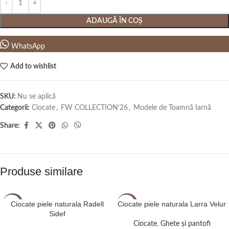
ADAUGĂ ÎN COȘ
WhatsApp
Add to wishlist
SKU:
Nu se aplică
Categorii:
Ciocate
,
FW COLLECTION’26
,
Modele de Toamnă Iarnă
Share:
Produse similare
Ciocate piele naturala Radell
Ciocate piele naturala Larra Velur
-16%
-12%
Sidef
Ciocate
,
Ghete și pantofi