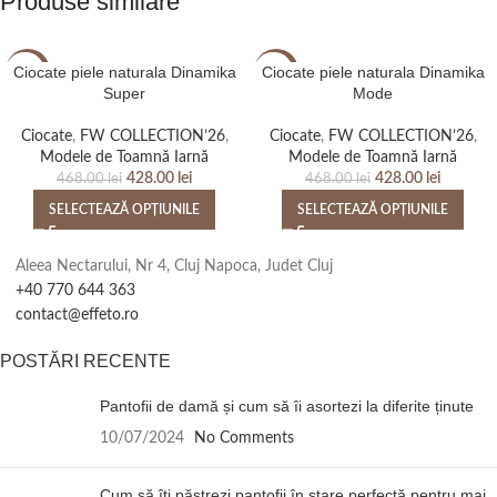
Produse similare
Ciocate piele naturala Dinamika
Ciocate piele naturala Dinamika
-9%
-9%
Super
Mode
Ciocate
,
FW COLLECTION’26
,
Ciocate
,
FW COLLECTION’26
,
Modele de Toamnă Iarnă
Modele de Toamnă Iarnă
428.00
lei
428.00
lei
468.00
lei
468.00
lei
SELECTEAZĂ OPȚIUNILE
SELECTEAZĂ OPȚIUNILE
Aleea Nectarului, Nr 4, Cluj Napoca, Judet Cluj
+40 770 644 363
contact@effeto.ro
POSTĂRI RECENTE
Pantofii de damă și cum să îi asortezi la diferite ținute
10/07/2024
No Comments
Cum să îți păstrezi pantofii în stare perfectă pentru mai