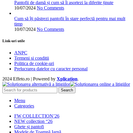
produsului.
Pantofii de damă și cum să îi asortezi la diferite ținute
10/07/2024
No Comments
Cum să îți păstrezi pantofii în stare perfectă pentru mai mult
timp
10/07/2024
No Comments
Link-uri utile
ANPC
Termeni si conditii
Politica de cookie-uri
Prelucrarea datelor cu caracter personal
2024 Effeto.ro | Powered by
Xplication
.
Search
Menu
Categories
FW COLLECTION’26
NEW collection “26
Ghete și pantofi
Modele de Toamnă Iarnă