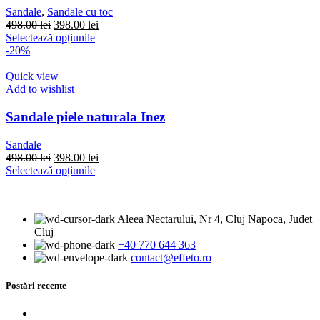
alese
Sandale
,
Sandale cu toc
în
Prețul
Prețul
498.00
lei
398.00
lei
pagina
inițial
Acest
curent
Selectează opțiunile
produsului.
a
produs
este:
-20%
fost:
are
398.00 lei.
498.00 lei.
mai
Quick view
multe
Add to wishlist
variații.
Opțiunile
Sandale piele naturala Inez
pot
fi
Sandale
alese
Prețul
Prețul
498.00
lei
398.00
lei
în
inițial
Acest
curent
Selectează opțiunile
pagina
a
produs
este:
produsului.
fost:
are
398.00 lei.
498.00 lei.
mai
Aleea Nectarului, Nr 4, Cluj Napoca, Judet
multe
Cluj
variații.
+40 770 644 363
Opțiunile
contact@effeto.ro
pot
fi
alese
Postări recente
în
pagina