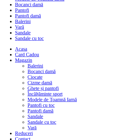
Bocanci damă
Pantofi
Pantofi damă
Balerini
Vară
Sandale
Sandale cu toc
Acasa
Card Cadou
Magazin
Balerini
Bocanci damă
Ciocate
Cizme damă
Ghete și pantofi
Încălțăminte sport
Modele de Toamnă Iarnă
Pantofi cu toc
Pantofi damă
Sandale
Sandale cu toc
Vară
Reduceri
Contact