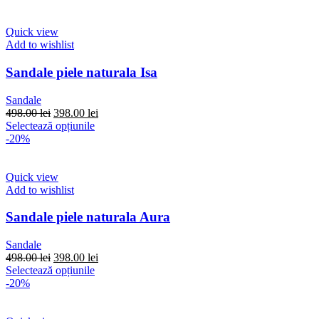
Quick view
Add to wishlist
Sandale piele naturala Isa
Sandale
Prețul
Prețul
498.00
lei
398.00
lei
inițial
Acest
curent
Selectează opțiunile
a
produs
este:
-20%
fost:
are
398.00 lei.
498.00 lei.
mai
multe
Quick view
variații.
Add to wishlist
Opțiunile
pot
Sandale piele naturala Aura
fi
alese
Sandale
în
Prețul
Prețul
498.00
lei
398.00
lei
pagina
inițial
Acest
curent
Selectează opțiunile
produsului.
a
produs
este:
-20%
fost:
are
398.00 lei.
498.00 lei.
mai