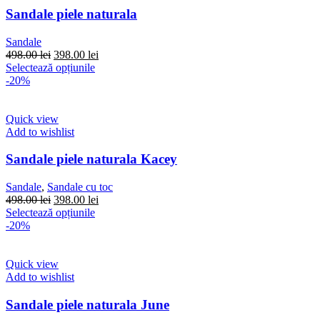
pot
Sandale piele naturala
fi
alese
Sandale
în
Prețul
Prețul
498.00
lei
398.00
lei
pagina
inițial
Acest
curent
Selectează opțiunile
produsului.
a
produs
este:
-20%
fost:
are
398.00 lei.
498.00 lei.
mai
multe
Quick view
variații.
Add to wishlist
Opțiunile
pot
Sandale piele naturala Kacey
fi
alese
Sandale
,
Sandale cu toc
în
Prețul
Prețul
498.00
lei
398.00
lei
pagina
inițial
Acest
curent
Selectează opțiunile
produsului.
a
produs
este:
-20%
fost:
are
398.00 lei.
498.00 lei.
mai
multe
Quick view
variații.
Add to wishlist
Opțiunile
pot
Sandale piele naturala June
fi