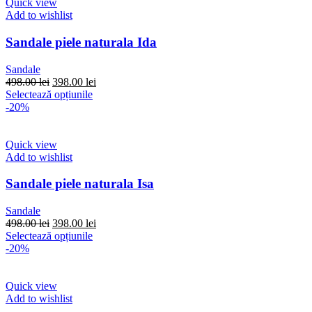
multe
Quick view
variații.
Add to wishlist
Opțiunile
pot
Sandale piele naturala Ida
fi
alese
Sandale
în
Prețul
Prețul
498.00
lei
398.00
lei
pagina
inițial
Acest
curent
Selectează opțiunile
produsului.
a
produs
este:
-20%
fost:
are
398.00 lei.
498.00 lei.
mai
multe
Quick view
variații.
Add to wishlist
Opțiunile
pot
Sandale piele naturala Isa
fi
alese
Sandale
în
Prețul
Prețul
498.00
lei
398.00
lei
pagina
inițial
Acest
curent
Selectează opțiunile
produsului.
a
produs
este:
-20%
fost:
are
398.00 lei.
498.00 lei.
mai
multe
Quick view
variații.
Add to wishlist
Opțiunile