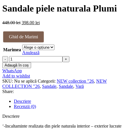
a
este:
Sandale piele naturala Plumi
fost:
398.00 lei.
448.00 lei.
Prețul
Prețul
448.00
lei
398.00
lei
inițial
curent
a
este:
Ghid de Marimi
fost:
398.00 lei.
448.00 lei.
Marimea
Anulează
Cantitate
Sandale
Adaugă în coș
piele
WhatsApp
naturala
Add to wishlist
Plumi
SKU:
Nu se aplică
Categorii:
NEW collection "26
,
NEW
COLLECTION "26
,
Sandale
,
Sandale
,
Vară
Share:
Descriere
Recenzii (0)
Descriere
‘-Incaltaminte realizata din piele naturala interior – exterior lucrate