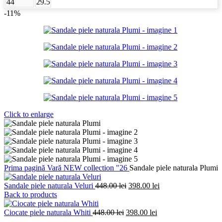
44
29.5
-11%
Click to enlarge
Prima pagină
Vară
NEW collection "26
Sandale piele naturala Plumi
Prețul
Prețul
Sandale piele naturala Veluri
448.00
lei
398.00
lei
inițial
curent
Back to products
a
este:
Prețul
fost:
Prețul
398.00 lei.
Ciocate piele naturala Whiti
448.00
lei
398.00
lei
inițial
448.00 lei.
curent