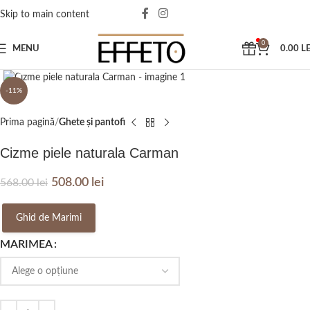
Skip to main content
0
MENU
0.00
LE
Click to enlarge
-11%
Prima pagină
Ghete și pantofi
Cizme piele naturala Carman
508.00
lei
568.00
lei
Ghid de Marimi
MARIMEA