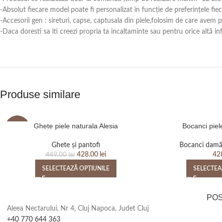
-Absolut fiecare model poate fi personalizat in funcție de preferințele fie
-Accesorii gen : sireturi, capse, captusala din piele,folosim de care avem
-Daca doresti sa iti creezi propria ta incaltaminte sau pentru orice alt
Produse similare
Ghete piele naturala Alesia
Bocanci piel
-5%
Ghete și pantofi
Bocanci dam
428.00
lei
42
449.00
lei
SELECTEAZĂ OPȚIUNILE
SELECTEA
PO
Aleea Nectarului, Nr 4, Cluj Napoca, Judet Cluj
+40 770 644 363