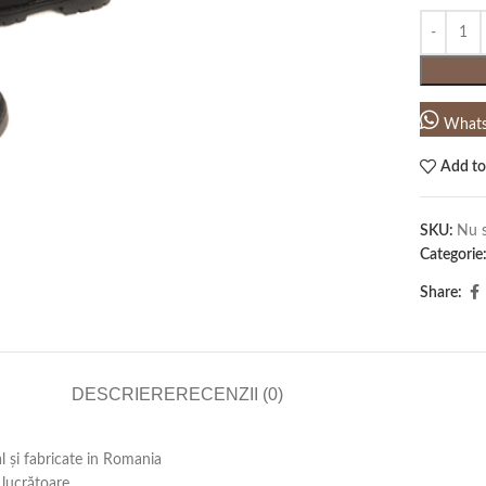
What
Add to
SKU:
Nu s
Categorie
Share:
DESCRIERE
RECENZII (0)
al și fabricate in Romania
lucrătoare .