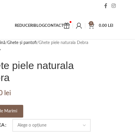
0
REDUCERI
BLOG
CONTACT
0.00
LEI
ină
Ghete și pantofi
Ghete piele naturala Debra
e piele naturala
ra
00
lei
de Marimi
EA