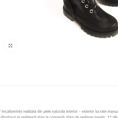
Click to enlarge
‘-Incaltaminte realizata din piele naturala interior – exterior lucrate manu
-Produsul se realizează doar la comandă ,timp de realizare maxim 12 zile 