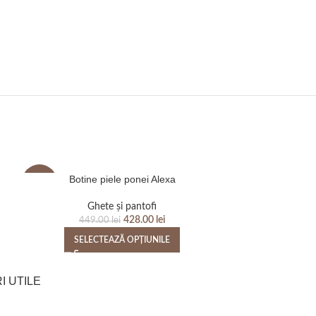
Botine piele ponei Alexa
Bocanci p
-5%
-4%
Ghete și pantofi
Bocanci d
428.00
lei
449.00
lei
448
SELECTEAZĂ OPȚIUNILE
SELEC
I UTILE