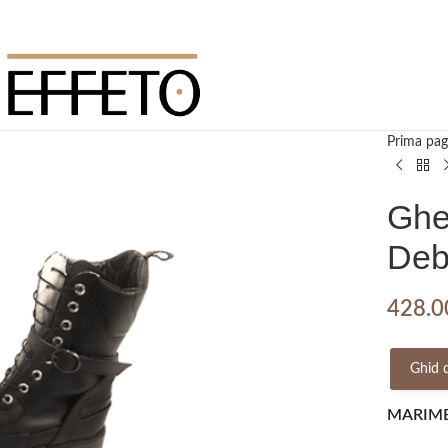
Prima pag
Ghet
Deb
428.
Ghid 
MARIM