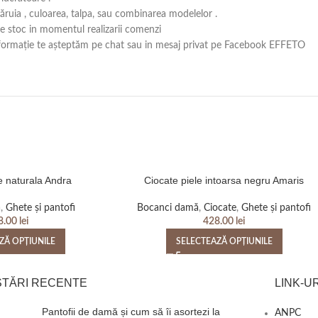
căruia , culoarea, talpa, sau combinarea modelelor .
 pe stoc in momentul realizarii comenzi
ă informație te așteptăm pe chat sau in mesaj privat pe Facebook EFFETO
e naturala Andra
Ciocate piele intoarsa negru Amaris
ă
,
Ghete și pantofi
Bocanci damă
,
Ciocate
,
Ghete și pantofi
8.00
lei
428.00
lei
ZĂ OPȚIUNILE
SELECTEAZĂ OPȚIUNILE
STĂRI RECENTE
LINK-UR
Pantofii de damă și cum să îi asortezi la
ANPC