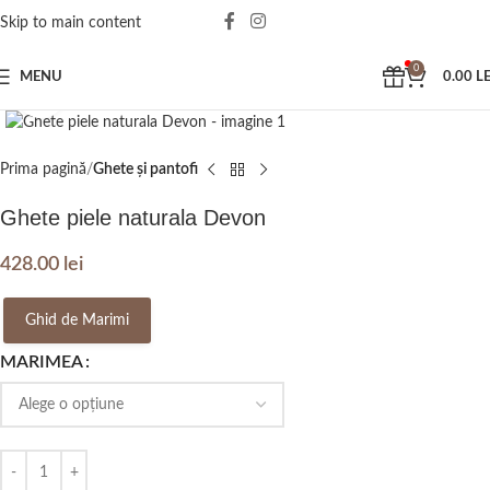
Skip to main content
0
MENU
0.00
LE
Click to enlarge
Prima pagină
Ghete și pantofi
Ghete piele naturala Devon
428.00
lei
Ghid de Marimi
MARIMEA