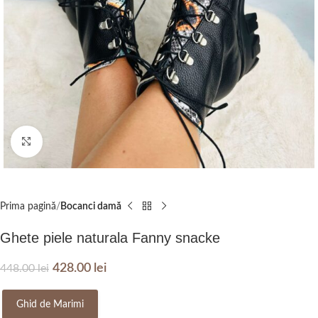
Click to enlarge
Prima pagină
Bocanci damă
Ghete piele naturala Fanny snacke
428.00
lei
448.00
lei
Ghid de Marimi