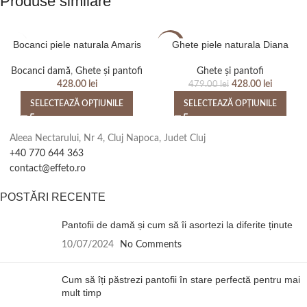
Produse similare
Bocanci piele naturala Amaris
Ghete piele naturala Diana
-11%
Bocanci damă
,
Ghete și pantofi
Ghete și pantofi
428.00
lei
428.00
lei
479.00
lei
SELECTEAZĂ OPȚIUNILE
SELECTEAZĂ OPȚIUNILE
Aleea Nectarului, Nr 4, Cluj Napoca, Judet Cluj
+40 770 644 363
contact@effeto.ro
POSTĂRI RECENTE
Pantofii de damă și cum să îi asortezi la diferite ținute
10/07/2024
No Comments
Cum să îți păstrezi pantofii în stare perfectă pentru mai
mult timp