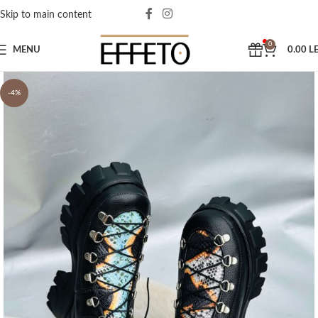
Skip to main content
0
MENU
0.00
LE
-4%