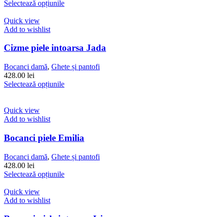
Acest
Selectează opțiunile
produs
are
Quick view
mai
Add to wishlist
multe
variații.
Cizme piele intoarsa Jada
Opțiunile
pot
Bocanci damă
,
Ghete și pantofi
fi
428.00
lei
alese
Acest
Selectează opțiunile
în
produs
pagina
are
produsului.
mai
Quick view
multe
Add to wishlist
variații.
Opțiunile
Bocanci piele Emilia
pot
fi
Bocanci damă
,
Ghete și pantofi
alese
428.00
lei
în
Acest
Selectează opțiunile
pagina
produs
produsului.
are
Quick view
mai
Add to wishlist
multe