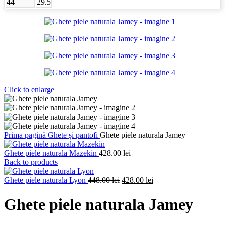
44
29.5
Click to enlarge
Prima pagină
Ghete și pantofi
Ghete piele naturala Jamey
Ghete piele naturala Mazekin
428.00
lei
Back to products
Prețul
Prețul
Ghete piele naturala Lyon
448.00
lei
428.00
lei
inițial
curent
a
este:
Ghete piele naturala Jamey
fost:
428.00 lei.
448.00 lei.