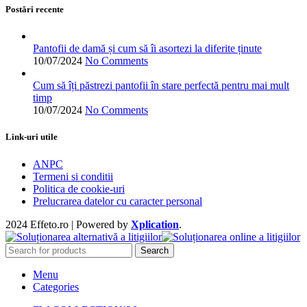
alese
Postări recente
în
pagina
produsului.
Pantofii de damă și cum să îi asortezi la diferite ținute
10/07/2024
No Comments
Cum să îți păstrezi pantofii în stare perfectă pentru mai mult
timp
10/07/2024
No Comments
Link-uri utile
ANPC
Termeni si conditii
Politica de cookie-uri
Prelucrarea datelor cu caracter personal
2024 Effeto.ro | Powered by
Xplication
.
Search
Menu
Categories