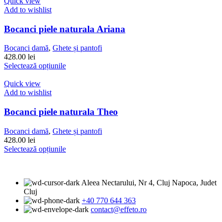
are
Quick view
produsului.
mai
Add to wishlist
multe
variații.
Bocanci piele naturala Ariana
Opțiunile
pot
Bocanci damă
,
Ghete și pantofi
fi
428.00
lei
alese
Acest
Selectează opțiunile
în
produs
pagina
are
Quick view
produsului.
mai
Add to wishlist
multe
variații.
Bocanci piele naturala Theo
Opțiunile
pot
Bocanci damă
,
Ghete și pantofi
fi
428.00
lei
alese
Acest
Selectează opțiunile
în
produs
pagina
are
produsului.
mai
Aleea Nectarului, Nr 4, Cluj Napoca, Judet
multe
Cluj
variații.
+40 770 644 363
Opțiunile
contact@effeto.ro
pot
fi