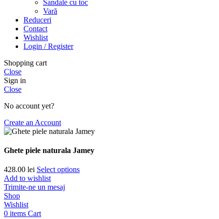
Sandale cu toc
Vară
Reduceri
Contact
Wishlist
Login / Register
Shopping cart
Close
Sign in
Close
No account yet?
Create an Account
Ghete piele naturala Jamey
428.00
lei
Select options
Add to wishlist
Trimite-ne un mesaj
Shop
Wishlist
0
items
Cart