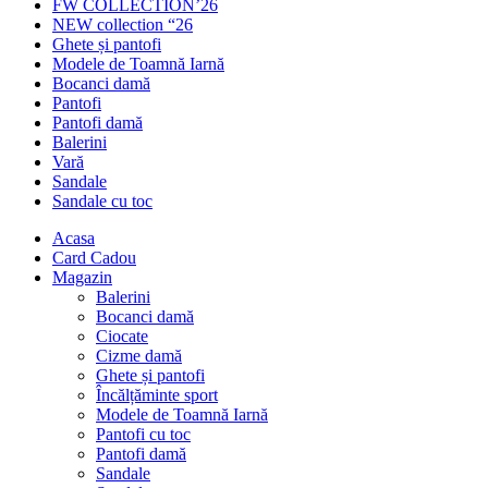
FW COLLECTION’26
NEW collection “26
Ghete și pantofi
Modele de Toamnă Iarnă
Bocanci damă
Pantofi
Pantofi damă
Balerini
Vară
Sandale
Sandale cu toc
Acasa
Card Cadou
Magazin
Balerini
Bocanci damă
Ciocate
Cizme damă
Ghete și pantofi
Încălțăminte sport
Modele de Toamnă Iarnă
Pantofi cu toc
Pantofi damă
Sandale