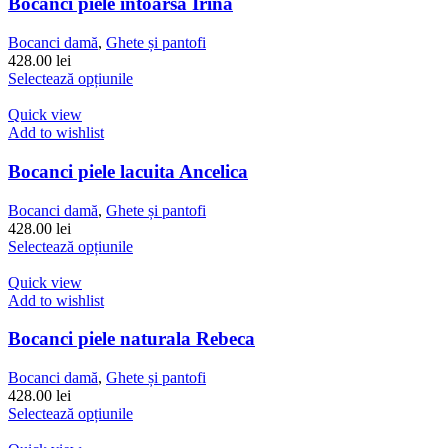
variații.
Bocanci piele intoarsa Irina
Opțiunile
pot
Bocanci damă
,
Ghete și pantofi
fi
428.00
lei
alese
Acest
Selectează opțiunile
în
produs
pagina
are
Quick view
produsului.
mai
Add to wishlist
multe
variații.
Bocanci piele lacuita Ancelica
Opțiunile
pot
Bocanci damă
,
Ghete și pantofi
fi
428.00
lei
alese
Acest
Selectează opțiunile
în
produs
pagina
are
Quick view
produsului.
mai
Add to wishlist
multe
variații.
Bocanci piele naturala Rebeca
Opțiunile
pot
Bocanci damă
,
Ghete și pantofi
fi
428.00
lei
alese
Acest
Selectează opțiunile
în
produs
pagina