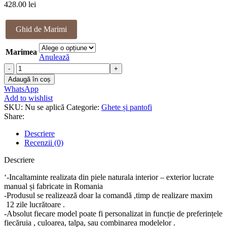
428.00
lei
Ghid de Marimi
Marimea
Anulează
Cantitate
Ghete
Adaugă în coș
piele
WhatsApp
naturala
Add to wishlist
Jamey
SKU:
Nu se aplică
Categorie:
Ghete și pantofi
Share:
Descriere
Recenzii (0)
Descriere
‘-Incaltaminte realizata din piele naturala interior – exterior lucrate
manual și fabricate in Romania
-Produsul se realizează doar la comandă ,timp de realizare maxim
12 zile lucrătoare .
-Absolut fiecare model poate fi personalizat in funcție de preferințele
fiecăruia , culoarea, talpa, sau combinarea modelelor .