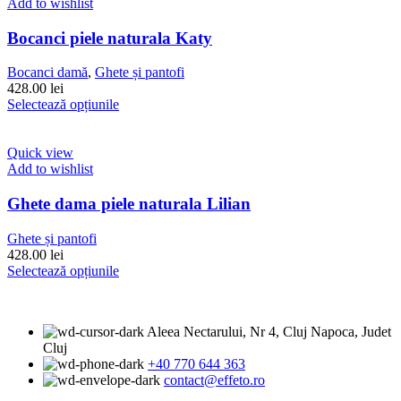
mai
Add to wishlist
multe
variații.
Bocanci piele naturala Katy
Opțiunile
pot
Bocanci damă
,
Ghete și pantofi
fi
428.00
lei
alese
Acest
Selectează opțiunile
în
produs
pagina
are
produsului.
mai
Quick view
multe
Add to wishlist
variații.
Opțiunile
Ghete dama piele naturala Lilian
pot
fi
Ghete și pantofi
alese
428.00
lei
în
Acest
Selectează opțiunile
pagina
produs
produsului.
are
mai
Aleea Nectarului, Nr 4, Cluj Napoca, Judet
multe
Cluj
variații.
+40 770 644 363
Opțiunile
contact@effeto.ro
pot
fi