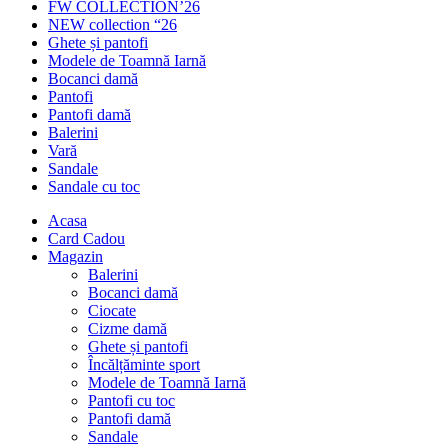
FW COLLECTION’26
NEW collection “26
Ghete și pantofi
Modele de Toamnă Iarnă
Bocanci damă
Pantofi
Pantofi damă
Balerini
Vară
Sandale
Sandale cu toc
Acasa
Card Cadou
Magazin
Balerini
Bocanci damă
Ciocate
Cizme damă
Ghete și pantofi
Încălțăminte sport
Modele de Toamnă Iarnă
Pantofi cu toc
Pantofi damă
Sandale