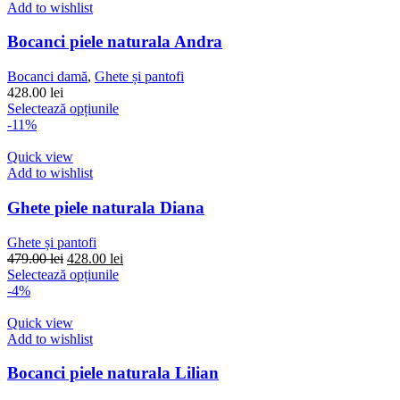
449.00 lei.
mai
Add to wishlist
multe
variații.
Bocanci piele naturala Andra
Opțiunile
pot
Bocanci damă
,
Ghete și pantofi
fi
428.00
lei
alese
Acest
Selectează opțiunile
în
produs
-11%
pagina
are
produsului.
mai
Quick view
multe
Add to wishlist
variații.
Opțiunile
Ghete piele naturala Diana
pot
fi
Ghete și pantofi
alese
Prețul
Prețul
479.00
lei
428.00
lei
în
inițial
Acest
curent
Selectează opțiunile
pagina
a
produs
este:
-4%
produsului.
fost:
are
428.00 lei.
479.00 lei.
mai
Quick view
multe
Add to wishlist
variații.
Opțiunile
Bocanci piele naturala Lilian
pot