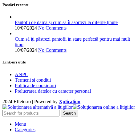
alese
Postări recente
în
pagina
produsului.
Pantofii de damă și cum să îi asortezi la diferite ținute
10/07/2024
No Comments
Cum să îți păstrezi pantofii în stare perfectă pentru mai mult
timp
10/07/2024
No Comments
Link-uri utile
ANPC
Termeni si conditii
Politica de cookie-uri
Prelucrarea datelor cu caracter personal
2024 Effeto.ro | Powered by
Xplication
.
Search
Menu
Categories