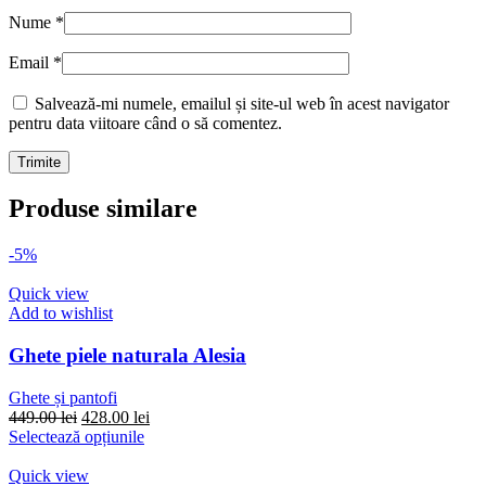
Nume
*
Email
*
Salvează-mi numele, emailul și site-ul web în acest navigator
pentru data viitoare când o să comentez.
Produse similare
-5%
Quick view
Add to wishlist
Ghete piele naturala Alesia
Ghete și pantofi
Prețul
Prețul
449.00
lei
428.00
lei
inițial
Acest
curent
Selectează opțiunile
a
produs
este:
fost:
are
428.00 lei.
Quick view