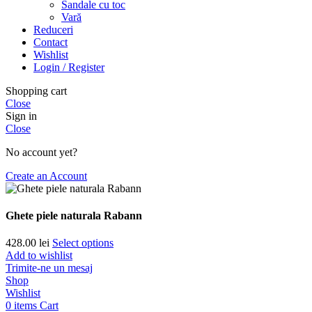
Sandale cu toc
Vară
Reduceri
Contact
Wishlist
Login / Register
Shopping cart
Close
Sign in
Close
No account yet?
Create an Account
Ghete piele naturala Rabann
428.00
lei
Select options
Add to wishlist
Trimite-ne un mesaj
Shop
Wishlist
0
items
Cart