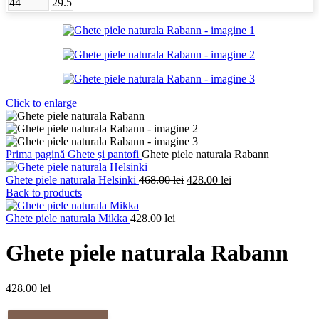
44
29.5
Click to enlarge
Prima pagină
Ghete și pantofi
Ghete piele naturala Rabann
Prețul
Prețul
Ghete piele naturala Helsinki
468.00
lei
428.00
lei
inițial
curent
Back to products
a
este:
fost:
428.00 lei.
Ghete piele naturala Mikka
428.00
lei
468.00 lei.
Ghete piele naturala Rabann
428.00
lei