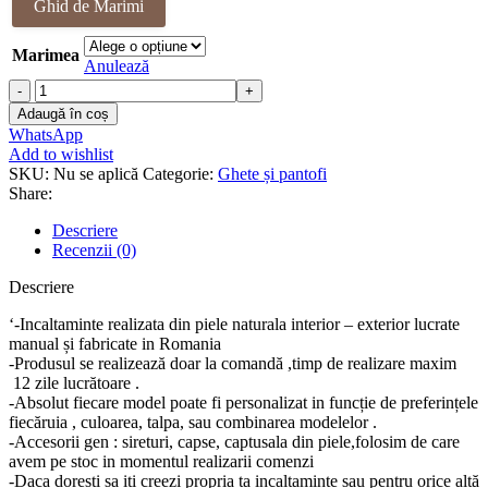
Ghid de Marimi
Marimea
Anulează
Cantitate
Ghete
Adaugă în coș
piele
WhatsApp
naturala
Add to wishlist
Rabann
SKU:
Nu se aplică
Categorie:
Ghete și pantofi
Share:
Descriere
Recenzii (0)
Descriere
‘-Incaltaminte realizata din piele naturala interior – exterior lucrate
manual și fabricate in Romania
-Produsul se realizează doar la comandă ,timp de realizare maxim
12 zile lucrătoare .
-Absolut fiecare model poate fi personalizat in funcție de preferințele
fiecăruia , culoarea, talpa, sau combinarea modelelor .
-Accesorii gen : sireturi, capse, captusala din piele,folosim de care
avem pe stoc in momentul realizarii comenzi
-Daca doresti sa iti creezi propria ta incaltaminte sau pentru orice altă