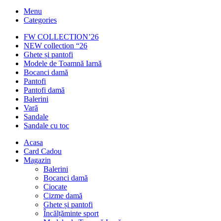
Menu
Categories
FW COLLECTION’26
NEW collection “26
Ghete și pantofi
Modele de Toamnă Iarnă
Bocanci damă
Pantofi
Pantofi damă
Balerini
Vară
Sandale
Sandale cu toc
Acasa
Card Cadou
Magazin
Balerini
Bocanci damă
Ciocate
Cizme damă
Ghete și pantofi
Încălțăminte sport