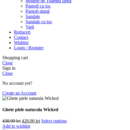
Modele de Toamnă Iarnă
Pantofi cu toc
Pantofi damă
Sandale
Sandale cu toc
Vară
Reduceri
Contact
Wishlist
Login / Register
Shopping cart
Close
Sign in
Close
No account yet?
Create an Account
Ghete piele naturala Wicked
Prețul
Prețul
438.00
lei
428.00
lei
Select options
inițial
curent
Add to wishlist