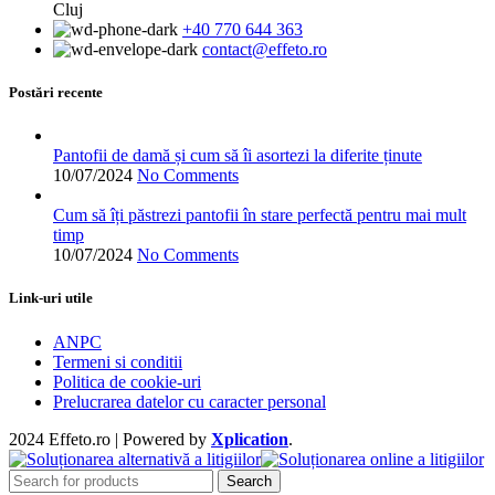
Cluj
variații.
+40 770 644 363
Opțiunile
contact@effeto.ro
pot
fi
alese
Postări recente
în
pagina
produsului.
Pantofii de damă și cum să îi asortezi la diferite ținute
10/07/2024
No Comments
Cum să îți păstrezi pantofii în stare perfectă pentru mai mult
timp
10/07/2024
No Comments
Link-uri utile
ANPC
Termeni si conditii
Politica de cookie-uri
Prelucrarea datelor cu caracter personal
2024 Effeto.ro | Powered by
Xplication
.
Search