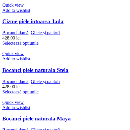
produsului.
are
Quick view
mai
Add to wishlist
multe
variații.
Cizme piele intoarsa Jada
Opțiunile
pot
Bocanci damă
,
Ghete și pantofi
fi
428.00
lei
alese
Acest
Selectează opțiunile
în
produs
pagina
are
Quick view
produsului.
mai
Add to wishlist
multe
variații.
Bocanci piele naturala Stela
Opțiunile
pot
Bocanci damă
,
Ghete și pantofi
fi
428.00
lei
alese
Acest
Selectează opțiunile
în
produs
pagina
are
Quick view
produsului.
mai
Add to wishlist
multe
variații.
Bocanci piele naturala Maya
Opțiunile
pot
Bocanci damă
,
Ghete și pantofi