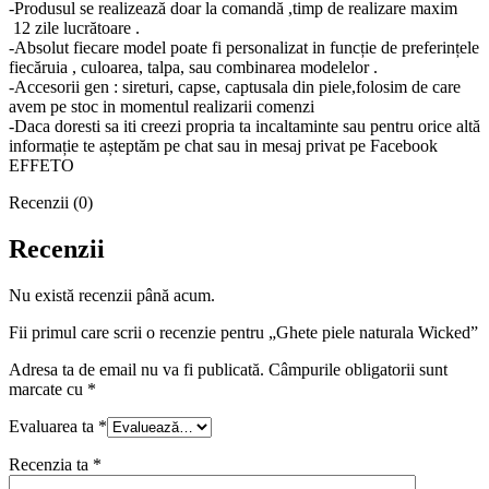
-Produsul se realizează doar la comandă ,timp de realizare maxim
12 zile lucrătoare .
-Absolut fiecare model poate fi personalizat in funcție de preferințele
fiecăruia , culoarea, talpa, sau combinarea modelelor .
-Accesorii gen : sireturi, capse, captusala din piele,folosim de care
avem pe stoc in momentul realizarii comenzi
-Daca doresti sa iti creezi propria ta incaltaminte sau pentru orice altă
informație te așteptăm pe chat sau in mesaj privat pe Facebook
EFFETO
Recenzii (0)
Recenzii
Nu există recenzii până acum.
Fii primul care scrii o recenzie pentru „Ghete piele naturala Wicked”
Adresa ta de email nu va fi publicată.
Câmpurile obligatorii sunt
marcate cu
*
Evaluarea ta
*
Recenzia ta
*