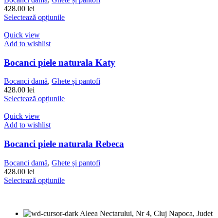
fi
428.00
lei
alese
Acest
Selectează opțiunile
în
produs
pagina
are
Quick view
produsului.
mai
Add to wishlist
multe
variații.
Bocanci piele naturala Katy
Opțiunile
pot
Bocanci damă
,
Ghete și pantofi
fi
428.00
lei
alese
Acest
Selectează opțiunile
în
produs
pagina
are
Quick view
produsului.
mai
Add to wishlist
multe
variații.
Bocanci piele naturala Rebeca
Opțiunile
pot
Bocanci damă
,
Ghete și pantofi
fi
428.00
lei
alese
Acest
Selectează opțiunile
în
produs
pagina
are
produsului.
mai
Aleea Nectarului, Nr 4, Cluj Napoca, Judet
multe