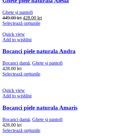
Ghete piele naturala Alesia
Ghete și pantofi
Prețul
Prețul
449.00
lei
428.00
lei
inițial
Acest
curent
Selectează opțiunile
a
produs
este:
fost:
are
428.00 lei.
Quick view
449.00 lei.
mai
Add to wishlist
multe
variații.
Bocanci piele naturala Andra
Opțiunile
pot
Bocanci damă
,
Ghete și pantofi
fi
428.00
lei
alese
Acest
Selectează opțiunile
în
produs
pagina
are
produsului.
mai
Quick view
multe
Add to wishlist
variații.
Opțiunile
Bocanci piele naturala Amaris
pot
fi
Bocanci damă
,
Ghete și pantofi
alese
428.00
lei
în
Acest
Selectează opțiunile
pagina
produs