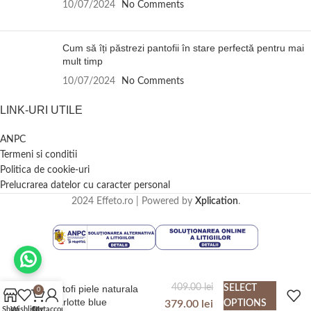
10/07/2024
No Comments
Cum să îți păstrezi pantofii în stare perfectă pentru mai
mult timp
10/07/2024
No Comments
LINK-URI UTILE
ANPC
Termeni si conditii
Politica de cookie-uri
Prelucrarea datelor cu caracter personal
2024 Effeto.ro | Powered by
Xplication
.
409.00
lei
Pantofi piele naturala
SELECT
0
Charlotte blue
379.00
lei
OPTIONS
Shop
Wishlist
Cart
My account