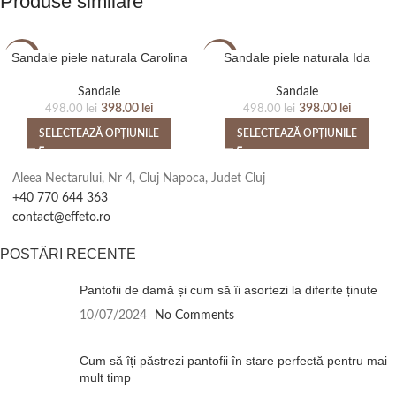
Produse similare
Sandale piele naturala Carolina
Sandale piele naturala Ida
-20%
-20%
Sandale
Sandale
398.00
lei
398.00
lei
498.00
lei
498.00
lei
SELECTEAZĂ OPȚIUNILE
SELECTEAZĂ OPȚIUNILE
Aleea Nectarului, Nr 4, Cluj Napoca, Judet Cluj
+40 770 644 363
contact@effeto.ro
POSTĂRI RECENTE
Pantofii de damă și cum să îi asortezi la diferite ținute
10/07/2024
No Comments
Cum să îți păstrezi pantofii în stare perfectă pentru mai
mult timp