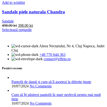
variații.
Add to wishlist
Opțiunile
pot
Sandale piele naturala Chandra
fi
alese
Sandale
în
Prețul
Prețul
498.00
lei
398.00
lei
pagina
inițial
Acest
curent
Selectează opțiunile
produsului.
a
produs
este:
fost:
are
398.00 lei.
498.00 lei.
mai
Aleea Nectarului, Nr 4, Cluj Napoca, Judet
multe
Cluj
variații.
+40 770 644 363
Opțiunile
contact@effeto.ro
pot
fi
alese
Postări recente
în
pagina
produsului.
Pantofii de damă și cum să îi asortezi la diferite ținute
10/07/2024
No Comments
Cum să îți păstrezi pantofii în stare perfectă pentru mai mult
timp
10/07/2024
No Comments