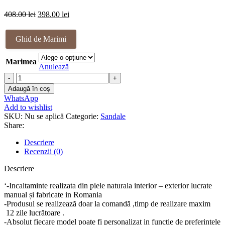
458.00 lei.
Prețul
Prețul
408.00
lei
398.00
lei
inițial
curent
a
este:
Ghid de Marimi
fost:
398.00 lei.
408.00 lei.
Marimea
Anulează
Cantitate
Sandale
Adaugă în coș
piele
WhatsApp
natural
Add to wishlist
Maryssa
SKU:
Nu se aplică
Categorie:
Sandale
Share:
Descriere
Recenzii (0)
Descriere
‘-Incaltaminte realizata din piele naturala interior – exterior lucrate
manual și fabricate in Romania
-Produsul se realizează doar la comandă ,timp de realizare maxim
12 zile lucrătoare .
-Absolut fiecare model poate fi personalizat in funcție de preferințele