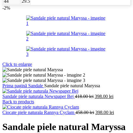
44
29.5
-2%
Click to enlarge
Prima pagină
Sandale
Sandale piele natural Maryssa
Prețul
Prețul
Sandale piele naturala Newspaper Bej
418.00
lei
398.00
lei
inițial
curent
Back to products
a
este:
fost:
Prețul
398.00 lei.
Prețul
Ciocate piele naturala Rannya Cyclam
458.00
lei
398.00
lei
418.00 lei.
inițial
curent
a
este:
Sandale piele natural Maryssa
fost:
398.00 lei