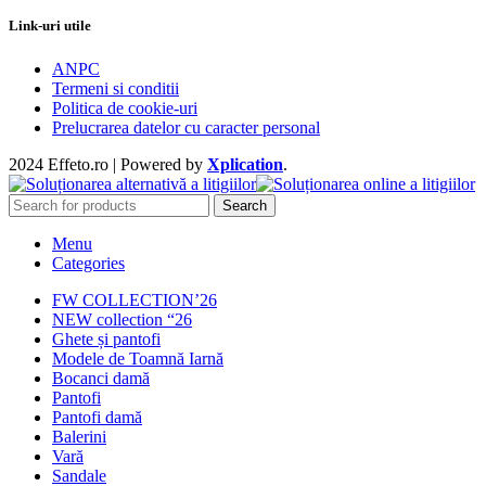
Link-uri utile
ANPC
Termeni si conditii
Politica de cookie-uri
Prelucrarea datelor cu caracter personal
2024 Effeto.ro | Powered by
Xplication
.
Search
Menu
Categories
FW COLLECTION’26
NEW collection “26
Ghete și pantofi
Modele de Toamnă Iarnă
Bocanci damă
Pantofi
Pantofi damă
Balerini
Vară
Sandale