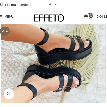
Skip to main content
0
MENU
0.00
LE
-11%
Click to enlarge