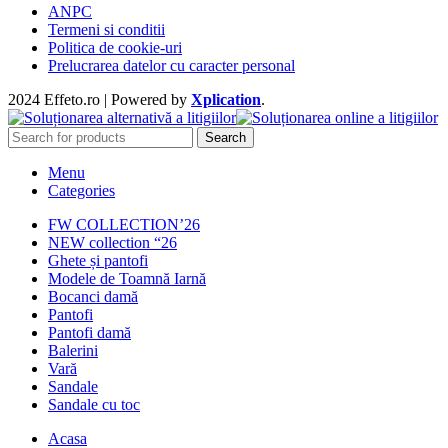
ANPC
Termeni si conditii
Politica de cookie-uri
Prelucrarea datelor cu caracter personal
2024 Effeto.ro | Powered by
Xplication
.
Search
Menu
Categories
FW COLLECTION’26
NEW collection “26
Ghete și pantofi
Modele de Toamnă Iarnă
Bocanci damă
Pantofi
Pantofi damă
Balerini
Vară
Sandale
Sandale cu toc
Acasa