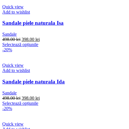
498.00 lei.
mai
multe
Quick view
variații.
Add to wishlist
Opțiunile
pot
Sandale piele naturala Isa
fi
alese
Sandale
în
Prețul
Prețul
498.00
lei
398.00
lei
pagina
inițial
Acest
curent
Selectează opțiunile
produsului.
a
produs
este:
-20%
fost:
are
398.00 lei.
498.00 lei.
mai
multe
Quick view
variații.
Add to wishlist
Opțiunile
pot
Sandale piele naturala Ida
fi
alese
Sandale
în
Prețul
Prețul
498.00
lei
398.00
lei
pagina
inițial
Acest
curent
Selectează opțiunile
produsului.
a
produs
este:
-20%
fost:
are
398.00 lei.
498.00 lei.
mai
multe
Quick view
variații.