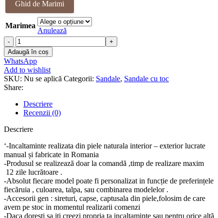
Ghid de Marimi
fost:
418.00 lei.
498.00 lei.
Marimea
Anulează
Cantitate
Sandale
Adaugă în coș
piele
WhatsApp
naturala
Add to wishlist
Bobbie
SKU:
Nu se aplică
Categorii:
Sandale
,
Sandale cu toc
Share:
Descriere
Recenzii (0)
Descriere
‘-Incaltaminte realizata din piele naturala interior – exterior lucrate
manual și fabricate in Romania
-Produsul se realizează doar la comandă ,timp de realizare maxim
12 zile lucrătoare .
-Absolut fiecare model poate fi personalizat in funcție de preferințele
fiecăruia , culoarea, talpa, sau combinarea modelelor .
-Accesorii gen : sireturi, capse, captusala din piele,folosim de care
avem pe stoc in momentul realizarii comenzi
-Daca doresti sa iti creezi propria ta incaltaminte sau pentru orice altă