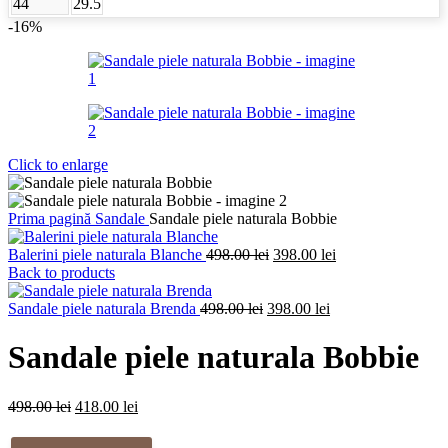
44
29.5
-16%
Click to enlarge
Prima pagină
Sandale
Sandale piele naturala Bobbie
Prețul
Prețul
Balerini piele naturala Blanche
498.00
lei
398.00
lei
inițial
curent
Back to products
a
este:
Prețul
fost:
Prețul
398.00 lei.
Sandale piele naturala Brenda
498.00
lei
398.00
lei
inițial
498.00 lei.
curent
a
este:
Sandale piele naturala Bobbie
fost:
398.00 lei.
498.00 lei.
Prețul
Prețul
498.00
lei
418.00
lei
inițial
curent
a
este: