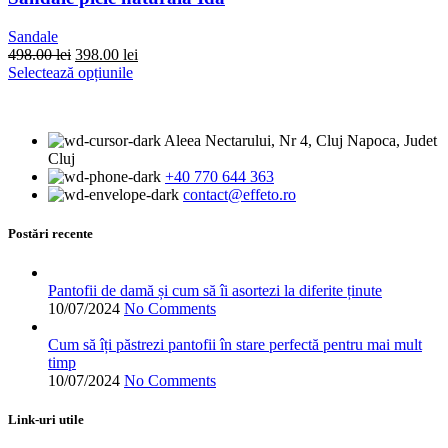
fi
alese
Sandale
în
Prețul
Prețul
498.00
lei
398.00
lei
pagina
inițial
Acest
curent
Selectează opțiunile
produsului.
a
produs
este:
fost:
are
398.00 lei.
498.00 lei.
mai
Aleea Nectarului, Nr 4, Cluj Napoca, Judet
multe
Cluj
variații.
+40 770 644 363
Opțiunile
contact@effeto.ro
pot
fi
alese
Postări recente
în
pagina
produsului.
Pantofii de damă și cum să îi asortezi la diferite ținute
10/07/2024
No Comments
Cum să îți păstrezi pantofii în stare perfectă pentru mai mult
timp
10/07/2024
No Comments
Link-uri utile