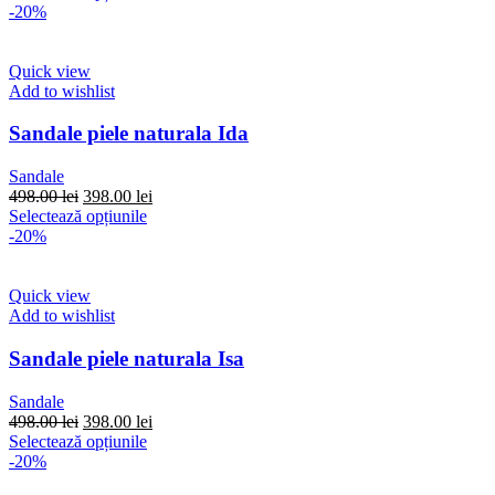
a
produs
este:
-20%
fost:
are
398.00 lei.
498.00 lei.
mai
multe
Quick view
variații.
Add to wishlist
Opțiunile
pot
Sandale piele naturala Ida
fi
alese
Sandale
în
Prețul
Prețul
498.00
lei
398.00
lei
pagina
inițial
Acest
curent
Selectează opțiunile
produsului.
a
produs
este:
-20%
fost:
are
398.00 lei.
498.00 lei.
mai
multe
Quick view
variații.
Add to wishlist
Opțiunile
pot
Sandale piele naturala Isa
fi
alese
Sandale
în
Prețul
Prețul
498.00
lei
398.00
lei
pagina
inițial
Acest
curent
Selectează opțiunile
produsului.
a
produs
este:
-20%
fost:
are
398.00 lei.