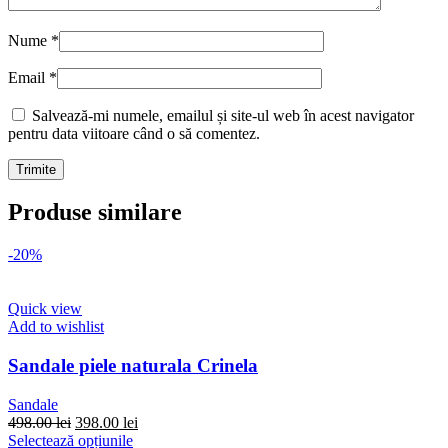
Nume
*
Email
*
Salvează-mi numele, emailul și site-ul web în acest navigator
pentru data viitoare când o să comentez.
Produse similare
-20%
Quick view
Add to wishlist
Sandale piele naturala Crinela
Sandale
Prețul
Prețul
498.00
lei
398.00
lei
inițial
Acest
curent
Selectează opțiunile