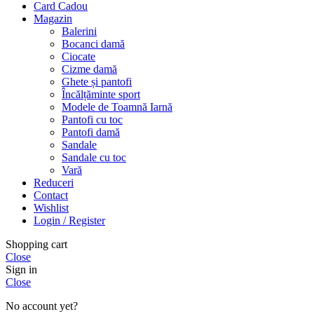
Card Cadou
Magazin
Balerini
Bocanci damă
Ciocate
Cizme damă
Ghete și pantofi
Încălțăminte sport
Modele de Toamnă Iarnă
Pantofi cu toc
Pantofi damă
Sandale
Sandale cu toc
Vară
Reduceri
Contact
Wishlist
Login / Register
Shopping cart
Close
Sign in
Close
No account yet?