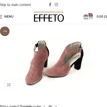
Skip to main content
0
MENU
0.00
LE
-5%
Click to enlarge
Prima pagină
Sandale cu toc