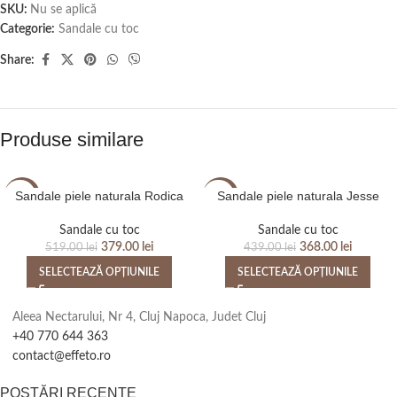
SKU:
Nu se aplică
Categorie:
Sandale cu toc
Share:
Produse similare
Sandale piele naturala Rodica
Sandale piele naturala Jesse
-27%
-16%
Sandale cu toc
Sandale cu toc
379.00
lei
368.00
lei
519.00
lei
439.00
lei
SELECTEAZĂ OPȚIUNILE
SELECTEAZĂ OPȚIUNILE
Aleea Nectarului, Nr 4, Cluj Napoca, Judet Cluj
+40 770 644 363
contact@effeto.ro
POSTĂRI RECENTE