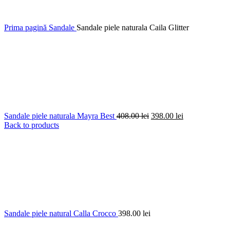
Prima pagină
Sandale
Sandale piele naturala Caila Glitter
Prețul
Prețul
Sandale piele naturala Mayra Best
408.00
lei
398.00
lei
inițial
curent
Back to products
a
este:
fost:
398.00 lei.
408.00 lei.
Sandale piele natural Calla Crocco
398.00
lei