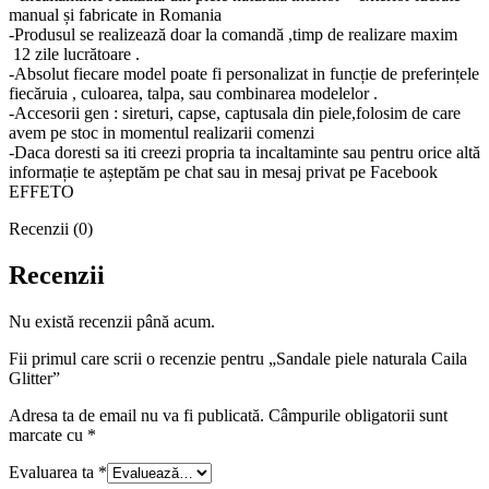
manual și fabricate in Romania
-Produsul se realizează doar la comandă ,timp de realizare maxim
12 zile lucrătoare .
-Absolut fiecare model poate fi personalizat in funcție de preferințele
fiecăruia , culoarea, talpa, sau combinarea modelelor .
-Accesorii gen : sireturi, capse, captusala din piele,folosim de care
avem pe stoc in momentul realizarii comenzi
-Daca doresti sa iti creezi propria ta incaltaminte sau pentru orice altă
informație te așteptăm pe chat sau in mesaj privat pe Facebook
EFFETO
Recenzii (0)
Recenzii
Nu există recenzii până acum.
Fii primul care scrii o recenzie pentru „Sandale piele naturala Caila
Glitter”
Adresa ta de email nu va fi publicată.
Câmpurile obligatorii sunt
marcate cu
*
Evaluarea ta
*