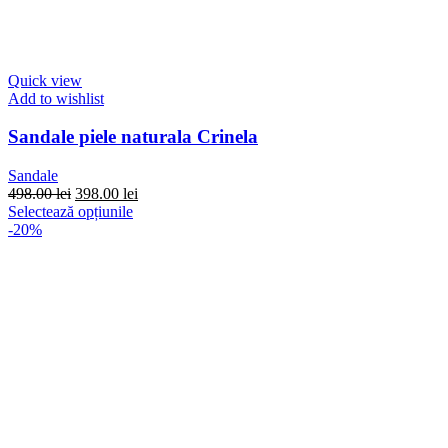
Quick view
Add to wishlist
Sandale piele naturala Crinela
Sandale
Prețul
Prețul
498.00
lei
398.00
lei
inițial
Acest
curent
Selectează opțiunile
a
produs
este:
-20%
fost:
are
398.00 lei.
498.00 lei.
mai
multe
variații.
Opțiunile
pot
fi
alese
în
pagina
produsului.