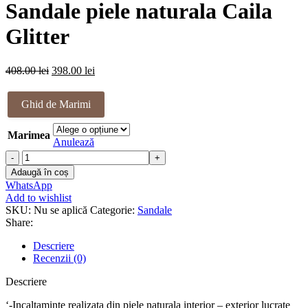
Sandale piele naturala Caila
Glitter
Prețul
Prețul
408.00
lei
398.00
lei
inițial
curent
a
este:
Ghid de Marimi
fost:
398.00 lei.
408.00 lei.
Marimea
Anulează
Cantitate
Sandale
Adaugă în coș
piele
WhatsApp
naturala
Add to wishlist
Caila
SKU:
Nu se aplică
Categorie:
Sandale
Glitter
Share:
Descriere
Recenzii (0)
Descriere
‘-Incaltaminte realizata din piele naturala interior – exterior lucrate