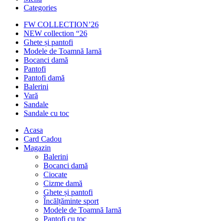
Categories
FW COLLECTION’26
NEW collection “26
Ghete și pantofi
Modele de Toamnă Iarnă
Bocanci damă
Pantofi
Pantofi damă
Balerini
Vară
Sandale
Sandale cu toc
Acasa
Card Cadou
Magazin
Balerini
Bocanci damă
Ciocate
Cizme damă
Ghete și pantofi
Încălțăminte sport
Modele de Toamnă Iarnă
Pantofi cu toc