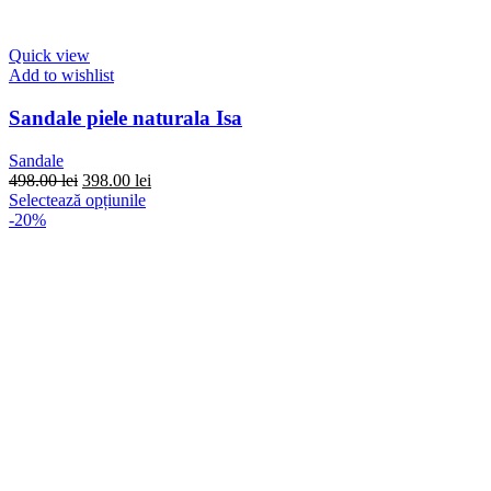
Quick view
Add to wishlist
Sandale piele naturala Isa
Sandale
Prețul
Prețul
498.00
lei
398.00
lei
inițial
Acest
curent
Selectează opțiunile
a
produs
este:
-20%
fost:
are
398.00 lei.
498.00 lei.
mai
multe
variații.
Opțiunile
pot
fi
alese
în
pagina
produsului.