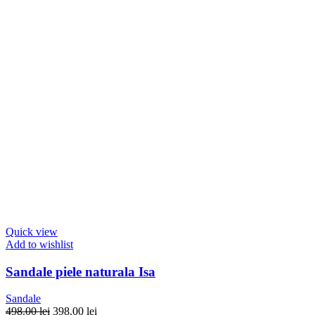
Quick view
Add to wishlist
Sandale piele naturala Isa
Sandale
Prețul
Prețul
498.00
lei
398.00
lei