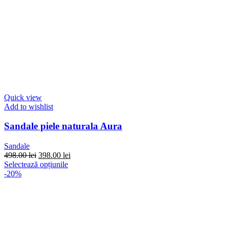
Quick view
Add to wishlist
Sandale piele naturala Aura
Sandale
Prețul
Prețul
498.00
lei
398.00
lei
inițial
Acest
curent
Selectează opțiunile
a
produs
este:
-20%
fost:
are
398.00 lei.
498.00 lei.
mai
multe
variații.
Opțiunile
pot