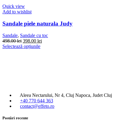
Quick view
Add to wishlist
Sandale piele naturala Judy
Sandale
,
Sandale cu toc
Prețul
Prețul
498.00
lei
398.00
lei
inițial
Acest
curent
Selectează opțiunile
a
produs
este:
fost:
are
398.00 lei.
498.00 lei.
mai
multe
variații.
Opțiunile
pot
fi
Aleea Nectarului, Nr 4, Cluj Napoca, Judet Cluj
alese
+40 770 644 363
în
contact@effeto.ro
pagina
produsului.
Postări recente