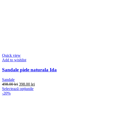
Quick view
Add to wishlist
Sandale piele naturala Ida
Sandale
Prețul
Prețul
498.00
lei
398.00
lei
inițial
Acest
curent
Selectează opțiunile
a
produs
este:
-20%
fost:
are
398.00 lei.
498.00 lei.
mai
multe
variații.