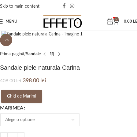
Skip to main content
0
MENU
0.00
LE
Click to enlarge
-2%
Prima pagină
Sandale
Sandale piele naturala Carina
398.00
lei
408.00
lei
Ghid de Marimi
MARIMEA