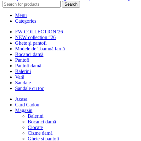
Search
Menu
Categories
FW COLLECTION’26
NEW collection “26
Ghete și pantofi
Modele de Toamnă Iarnă
Bocanci damă
Pantofi
Pantofi damă
Balerini
Vară
Sandale
Sandale cu toc
Acasa
Card Cadou
Magazin
Balerini
Bocanci damă
Ciocate
Cizme damă
Ghete și pantofi