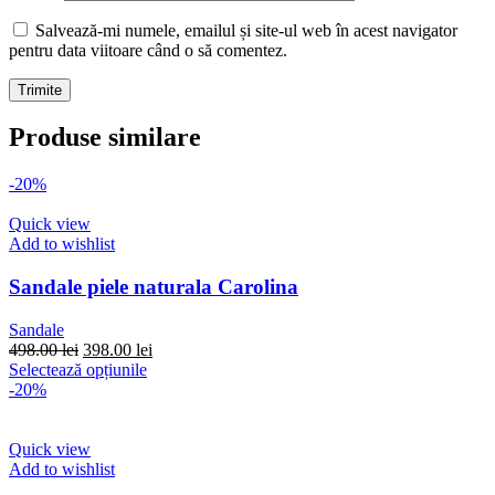
Salvează-mi numele, emailul și site-ul web în acest navigator
pentru data viitoare când o să comentez.
Produse similare
-20%
Quick view
Add to wishlist
Sandale piele naturala Carolina
Sandale
Prețul
Prețul
498.00
lei
398.00
lei
inițial
Acest
curent
Selectează opțiunile
a
produs
este:
-20%
fost:
are
398.00 lei.
498.00 lei.
mai
multe
Quick view
variații.
Add to wishlist
Opțiunile