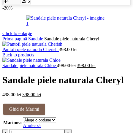
44
29.5
-20%
Click to enlarge
Prima pagină
Sandale
Sandale piele naturala Cheryl
Pantofi piele naturala Cherish
398.00
lei
Back to products
Prețul
Prețul
Sandale piele naturala Chloe
498.00
lei
398.00
lei
inițial
curent
a
este:
Sandale piele naturala Cheryl
fost:
398.00 lei.
498.00 lei.
Prețul
Prețul
498.00
lei
398.00
lei
inițial
curent
a
este:
Ghid de Marimi
fost:
398.00 lei.
498.00 lei.
Marimea
Anulează
Cantitate