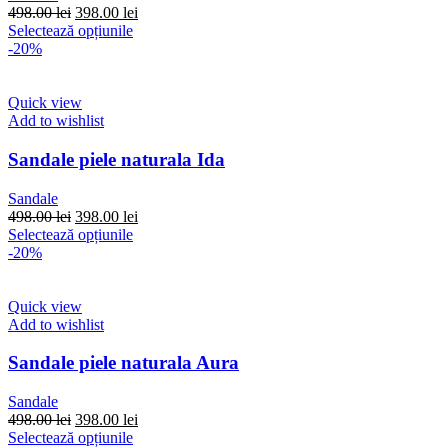
în
Prețul
Prețul
498.00
lei
398.00
lei
pagina
inițial
Acest
curent
Selectează opțiunile
produsului.
a
produs
este:
-20%
fost:
are
398.00 lei.
498.00 lei.
mai
multe
Quick view
variații.
Add to wishlist
Opțiunile
pot
Sandale piele naturala Ida
fi
alese
Sandale
în
Prețul
Prețul
498.00
lei
398.00
lei
pagina
inițial
Acest
curent
Selectează opțiunile
produsului.
a
produs
este:
-20%
fost:
are
398.00 lei.
498.00 lei.
mai
multe
Quick view
variații.
Add to wishlist
Opțiunile
pot
Sandale piele naturala Aura
fi
alese
Sandale
în
Prețul
Prețul
498.00
lei
398.00
lei
pagina
inițial
Acest
curent
Selectează opțiunile