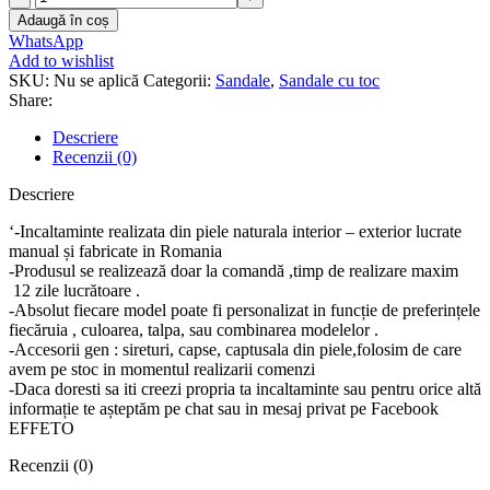
Sandale
Adaugă în coș
piele
WhatsApp
naturala
Add to wishlist
Cheryl
SKU:
Nu se aplică
Categorii:
Sandale
,
Sandale cu toc
Share:
Descriere
Recenzii (0)
Descriere
‘-Incaltaminte realizata din piele naturala interior – exterior lucrate
manual și fabricate in Romania
-Produsul se realizează doar la comandă ,timp de realizare maxim
12 zile lucrătoare .
-Absolut fiecare model poate fi personalizat in funcție de preferințele
fiecăruia , culoarea, talpa, sau combinarea modelelor .
-Accesorii gen : sireturi, capse, captusala din piele,folosim de care
avem pe stoc in momentul realizarii comenzi
-Daca doresti sa iti creezi propria ta incaltaminte sau pentru orice altă
informație te așteptăm pe chat sau in mesaj privat pe Facebook
EFFETO
Recenzii (0)