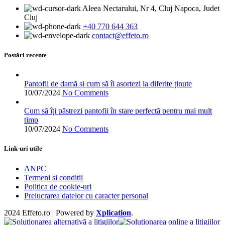
498.00 lei.
mai
Aleea Nectarului, Nr 4, Cluj Napoca, Judet
multe
Cluj
variații.
+40 770 644 363
Opțiunile
contact@effeto.ro
pot
fi
alese
Postări recente
în
pagina
produsului.
Pantofii de damă și cum să îi asortezi la diferite ținute
10/07/2024
No Comments
Cum să îți păstrezi pantofii în stare perfectă pentru mai mult
timp
10/07/2024
No Comments
Link-uri utile
ANPC
Termeni si conditii
Politica de cookie-uri
Prelucrarea datelor cu caracter personal
2024 Effeto.ro | Powered by
Xplication
.