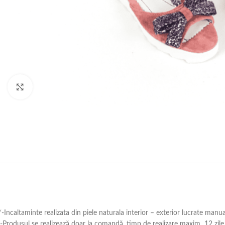
Click to enlarge
‘-Incaltaminte realizata din piele naturala interior – exterior lucrate manu
-Produsul se realizează doar la comandă ,timp de realizare maxim 12 zile 