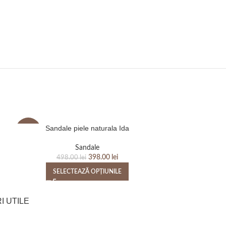
Sandale piele naturala Ida
Sandale p
-20%
-20%
Sandale
Sandal
398.00
lei
498.00
lei
498
SELECTEAZĂ OPȚIUNILE
SELEC
I UTILE