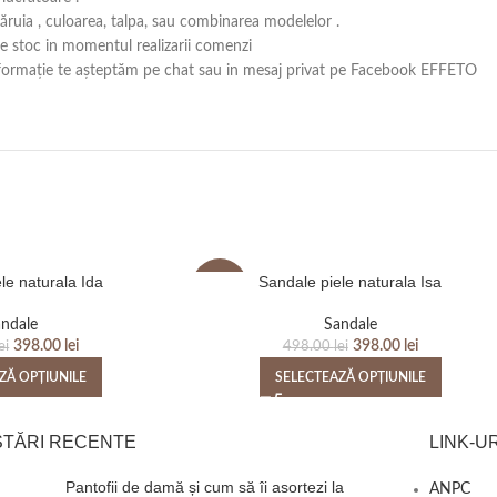
căruia , culoarea, talpa, sau combinarea modelelor .
 pe stoc in momentul realizarii comenzi
ă informație te așteptăm pe chat sau in mesaj privat pe Facebook EFFETO
le naturala Ida
Sandale piele naturala Isa
-20%
ndale
Sandale
398.00
lei
398.00
lei
ei
498.00
lei
ZĂ OPȚIUNILE
SELECTEAZĂ OPȚIUNILE
STĂRI RECENTE
LINK-UR
Pantofii de damă și cum să îi asortezi la
ANPC