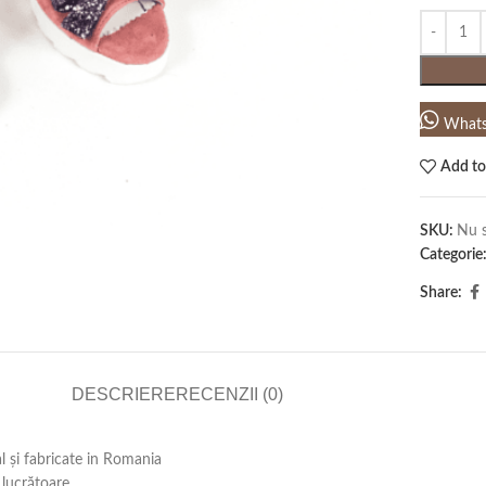
What
Add to
SKU:
Nu s
Categorie
Share:
DESCRIERE
RECENZII (0)
al și fabricate in Romania
lucrătoare .