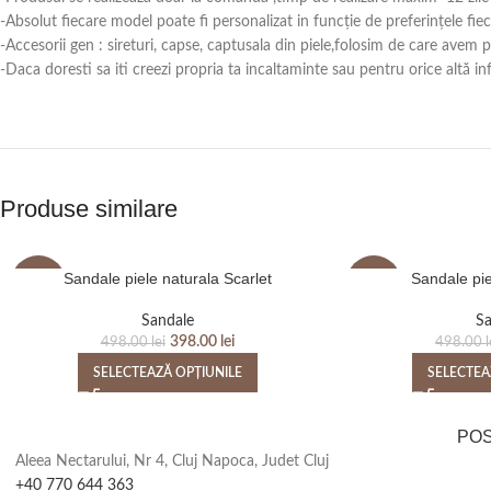
-Absolut fiecare model poate fi personalizat in funcție de preferințele fie
-Accesorii gen : sireturi, capse, captusala din piele,folosim de care avem
-Daca doresti sa iti creezi propria ta incaltaminte sau pentru orice alt
Produse similare
Sandale piele naturala Scarlet
Sandale pie
-20%
-20%
Sandale
Sa
398.00
lei
498.00
lei
498.00
l
SELECTEAZĂ OPȚIUNILE
SELECTEA
PO
Aleea Nectarului, Nr 4, Cluj Napoca, Judet Cluj
+40 770 644 363