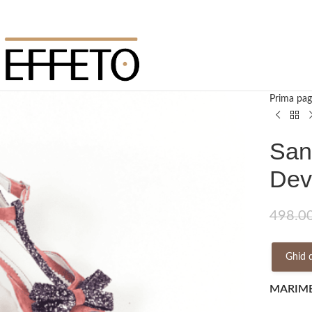
Prima pag
San
Dev
498.0
Ghid 
MARIM