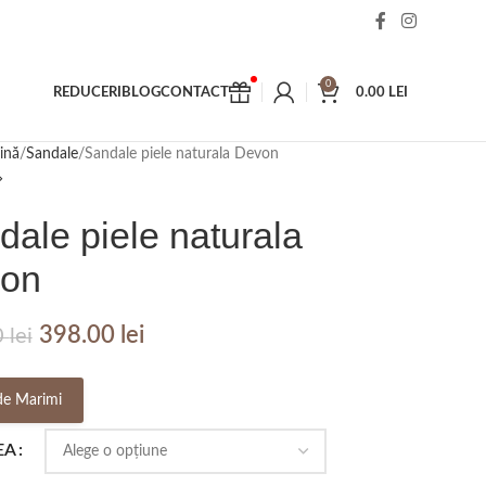
0
REDUCERI
BLOG
CONTACT
0.00
LEI
ină
Sandale
Sandale piele naturala Devon
dale piele naturala
on
398.00
lei
0
lei
de Marimi
EA