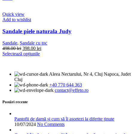
fost:
are
398.00 lei.
498.00 lei.
mai
multe
Quick view
variații.
Add to wishlist
Opțiunile
pot
Sandale piele naturala Judy
fi
alese
Sandale
,
Sandale cu toc
în
Prețul
Prețul
498.00
lei
398.00
lei
pagina
inițial
Acest
curent
Selectează opțiunile
produsului.
a
produs
este:
fost:
are
398.00 lei.
498.00 lei.
mai
Aleea Nectarului, Nr 4, Cluj Napoca, Judet
multe
Cluj
variații.
+40 770 644 363
Opțiunile
contact@effeto.ro
pot
fi
alese
Postări recente
în
pagina
produsului.
Pantofii de damă și cum să îi asortezi la diferite ținute
10/07/2024
No Comments