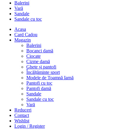
Balerini
Vară
Sandale
Sandale cu toc
Acasa
Card Cadou
Magazin
Balerini
Bocanci damă
Ciocate
Cizme damă
Ghete și pantofi
Încălțăminte sport
Modele de Toamnă Iarnă
Pantofi cu toc
Pantofi damă
Sandale
Sandale cu toc
Vară
Reduceri
Contact
Wishlist
Login / Register