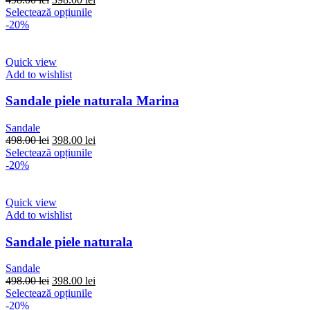
pagina
inițial
Acest
curent
Selectează opțiunile
produsului.
a
produs
este:
-20%
fost:
are
398.00 lei.
498.00 lei.
mai
multe
Quick view
variații.
Add to wishlist
Opțiunile
pot
Sandale piele naturala Marina
fi
alese
Sandale
în
Prețul
Prețul
498.00
lei
398.00
lei
pagina
inițial
Acest
curent
Selectează opțiunile
produsului.
a
produs
este:
-20%
fost:
are
398.00 lei.
498.00 lei.
mai
multe
Quick view
variații.
Add to wishlist
Opțiunile
pot
Sandale piele naturala
fi
alese
Sandale
în
Prețul
Prețul
498.00
lei
398.00
lei
pagina
inițial
Acest
curent
Selectează opțiunile
produsului.
a
produs
este:
-20%