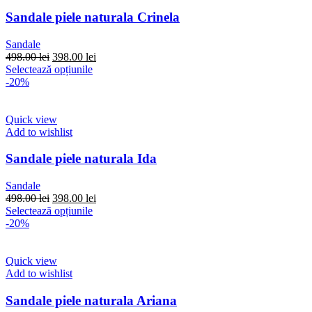
Sandale piele naturala Crinela
Sandale
Prețul
Prețul
498.00
lei
398.00
lei
inițial
Acest
curent
Selectează opțiunile
a
produs
este:
-20%
fost:
are
398.00 lei.
498.00 lei.
mai
multe
Quick view
variații.
Add to wishlist
Opțiunile
pot
Sandale piele naturala Ida
fi
alese
Sandale
în
Prețul
Prețul
498.00
lei
398.00
lei
pagina
inițial
Acest
curent
Selectează opțiunile
produsului.
a
produs
este:
-20%
fost:
are
398.00 lei.
498.00 lei.
mai
multe
Quick view
variații.
Add to wishlist
Opțiunile
pot
Sandale piele naturala Ariana
fi