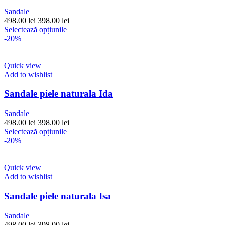
alese
Sandale
în
Prețul
Prețul
498.00
lei
398.00
lei
pagina
inițial
Acest
curent
Selectează opțiunile
produsului.
a
produs
este:
-20%
fost:
are
398.00 lei.
498.00 lei.
mai
multe
Quick view
variații.
Add to wishlist
Opțiunile
pot
Sandale piele naturala Ida
fi
alese
Sandale
în
Prețul
Prețul
498.00
lei
398.00
lei
pagina
inițial
Acest
curent
Selectează opțiunile
produsului.
a
produs
este:
-20%
fost:
are
398.00 lei.
498.00 lei.
mai
multe
Quick view
variații.
Add to wishlist
Opțiunile
pot
Sandale piele naturala Isa
fi
alese
Sandale
în
Prețul
Prețul
498.00
lei
398.00
lei