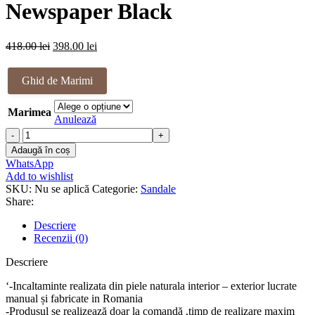
418.00 lei.
Newspaper Black
Prețul
Prețul
418.00
lei
398.00
lei
inițial
curent
a
este:
Ghid de Marimi
fost:
398.00 lei.
418.00 lei.
Marimea
Anulează
Cantitate
Sandale
Adaugă în coș
piele
WhatsApp
naturala
Add to wishlist
Newspaper
SKU:
Nu se aplică
Categorie:
Sandale
Black
Share:
Descriere
Recenzii (0)
Descriere
‘-Incaltaminte realizata din piele naturala interior – exterior lucrate
manual și fabricate in Romania
-Produsul se realizează doar la comandă ,timp de realizare maxim