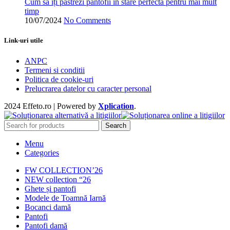
Cum să îți păstrezi pantofii în stare perfectă pentru mai mult
timp
10/07/2024
No Comments
Link-uri utile
ANPC
Termeni si conditii
Politica de cookie-uri
Prelucrarea datelor cu caracter personal
2024 Effeto.ro | Powered by
Xplication
.
Search
Menu
Categories
FW COLLECTION’26
NEW collection “26
Ghete și pantofi
Modele de Toamnă Iarnă
Bocanci damă
Pantofi
Pantofi damă