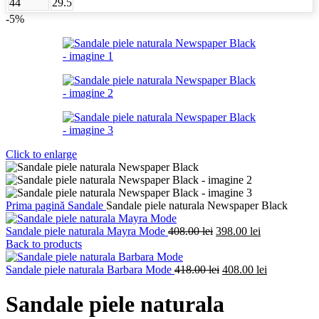
44
29.5
-5%
Click to enlarge
Prima pagină
Sandale
Sandale piele naturala Newspaper Black
Prețul
Prețul
Sandale piele naturala Mayra Mode
408.00
lei
398.00
lei
inițial
curent
Back to products
a
este:
fost:
Prețul
398.00 lei.
Prețul
Sandale piele naturala Barbara Mode
418.00
lei
408.00
lei
408.00 lei.
inițial
curent
a
este:
Sandale piele naturala
fost:
408.00 lei.