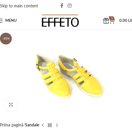
Skip to main content
0
MENU
0.00
LE
-20%
Click to enlarge
Prima pagină
Sandale