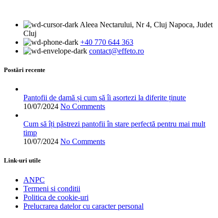
produsului.
fost:
are
398.00 lei.
498.00 lei.
mai
Aleea Nectarului, Nr 4, Cluj Napoca, Judet
multe
Cluj
variații.
+40 770 644 363
Opțiunile
contact@effeto.ro
pot
fi
alese
Postări recente
în
pagina
produsului.
Pantofii de damă și cum să îi asortezi la diferite ținute
10/07/2024
No Comments
Cum să îți păstrezi pantofii în stare perfectă pentru mai mult
timp
10/07/2024
No Comments
Link-uri utile
ANPC
Termeni si conditii
Politica de cookie-uri
Prelucrarea datelor cu caracter personal