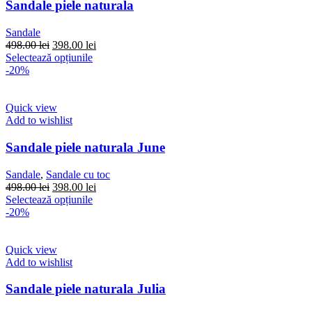
pot
Sandale piele naturala
fi
alese
Sandale
în
Prețul
Prețul
498.00
lei
398.00
lei
pagina
inițial
Acest
curent
Selectează opțiunile
produsului.
a
produs
este:
-20%
fost:
are
398.00 lei.
498.00 lei.
mai
multe
Quick view
variații.
Add to wishlist
Opțiunile
pot
Sandale piele naturala June
fi
alese
Sandale
,
Sandale cu toc
în
Prețul
Prețul
498.00
lei
398.00
lei
pagina
inițial
Acest
curent
Selectează opțiunile
produsului.
a
produs
este:
-20%
fost:
are
398.00 lei.
498.00 lei.
mai
multe
Quick view
variații.
Add to wishlist
Opțiunile
pot
Sandale piele naturala Julia
fi
alese