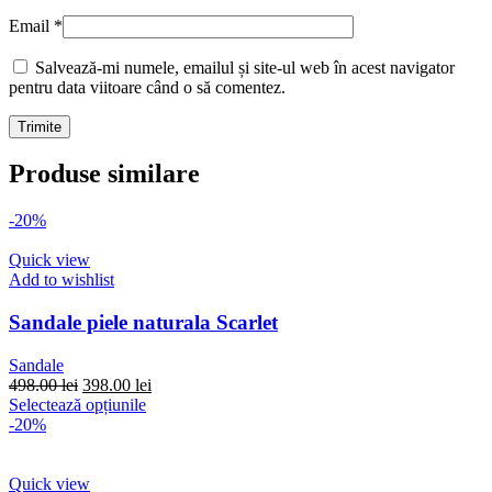
Email
*
Salvează-mi numele, emailul și site-ul web în acest navigator
pentru data viitoare când o să comentez.
Produse similare
-20%
Quick view
Add to wishlist
Sandale piele naturala Scarlet
Sandale
Prețul
Prețul
498.00
lei
398.00
lei
inițial
Acest
curent
Selectează opțiunile
a
produs
este:
-20%
fost:
are
398.00 lei.
498.00 lei.
mai
multe
Quick view