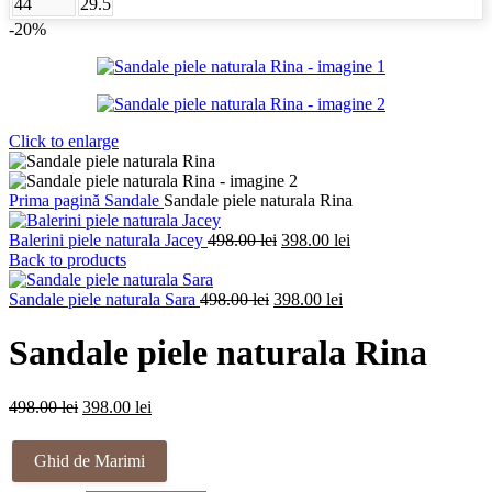
44
29.5
-20%
Click to enlarge
Prima pagină
Sandale
Sandale piele naturala Rina
Prețul
Prețul
Balerini piele naturala Jacey
498.00
lei
398.00
lei
inițial
curent
Back to products
a
este:
Prețul
fost:
Prețul
398.00 lei.
Sandale piele naturala Sara
498.00
lei
398.00
lei
inițial
498.00 lei.
curent
a
este:
Sandale piele naturala Rina
fost:
398.00 lei.
498.00 lei.
Prețul
Prețul
498.00
lei
398.00
lei
inițial
curent
a
este:
Ghid de Marimi
fost:
398.00 lei.
498.00 lei.