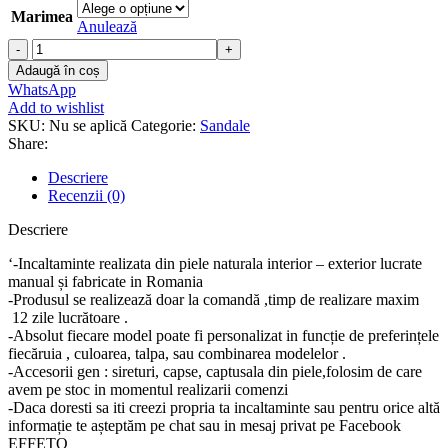
Marimea
Anulează
Cantitate
Sandale
Adaugă în coș
piele
WhatsApp
naturala
Add to wishlist
Rina
SKU:
Nu se aplică
Categorie:
Sandale
Share:
Descriere
Recenzii (0)
Descriere
‘-Incaltaminte realizata din piele naturala interior – exterior lucrate
manual și fabricate in Romania
-Produsul se realizează doar la comandă ,timp de realizare maxim
12 zile lucrătoare .
-Absolut fiecare model poate fi personalizat in funcție de preferințele
fiecăruia , culoarea, talpa, sau combinarea modelelor .
-Accesorii gen : sireturi, capse, captusala din piele,folosim de care
avem pe stoc in momentul realizarii comenzi
-Daca doresti sa iti creezi propria ta incaltaminte sau pentru orice altă
informație te așteptăm pe chat sau in mesaj privat pe Facebook
EFFETO