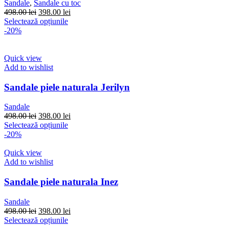
Sandale
,
Sandale cu toc
în
Prețul
Prețul
498.00
lei
398.00
lei
pagina
inițial
Acest
curent
Selectează opțiunile
produsului.
a
produs
este:
-20%
fost:
are
398.00 lei.
498.00 lei.
mai
multe
Quick view
variații.
Add to wishlist
Opțiunile
pot
Sandale piele naturala Jerilyn
fi
alese
Sandale
în
Prețul
Prețul
498.00
lei
398.00
lei
pagina
inițial
Acest
curent
Selectează opțiunile
produsului.
a
produs
este:
-20%
fost:
are
398.00 lei.
498.00 lei.
mai
Quick view
multe
Add to wishlist
variații.
Opțiunile
Sandale piele naturala Inez
pot
fi
Sandale
alese
Prețul
Prețul
498.00
lei
398.00
lei
în
inițial
Acest
curent
Selectează opțiunile
pagina
a
produs
este: