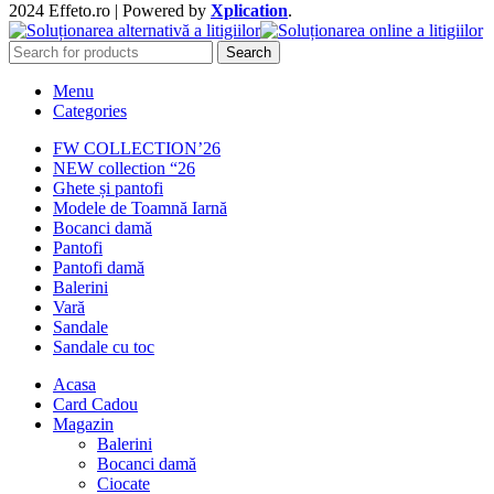
2024 Effeto.ro | Powered by
Xplication
.
Search
Menu
Categories
FW COLLECTION’26
NEW collection “26
Ghete și pantofi
Modele de Toamnă Iarnă
Bocanci damă
Pantofi
Pantofi damă
Balerini
Vară
Sandale
Sandale cu toc
Acasa
Card Cadou
Magazin
Balerini
Bocanci damă
Ciocate