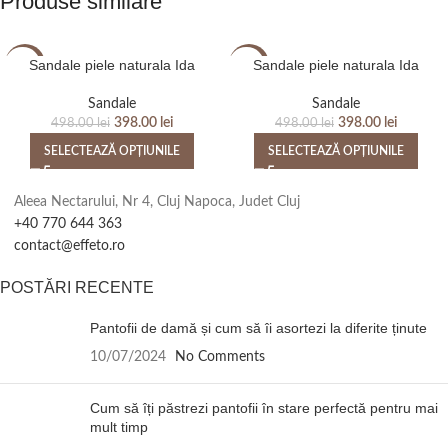
Produse similare
Sandale piele naturala Ida
Sandale piele naturala Ida
-20%
-20%
Sandale
Sandale
398.00
lei
398.00
lei
498.00
lei
498.00
lei
SELECTEAZĂ OPȚIUNILE
SELECTEAZĂ OPȚIUNILE
Aleea Nectarului, Nr 4, Cluj Napoca, Judet Cluj
+40 770 644 363
contact@effeto.ro
POSTĂRI RECENTE
Pantofii de damă și cum să îi asortezi la diferite ținute
10/07/2024
No Comments
Cum să îți păstrezi pantofii în stare perfectă pentru mai
mult timp