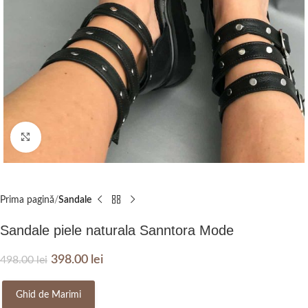
Click to enlarge
Prima pagină
Sandale
Sandale piele naturala Sanntora Mode
398.00
lei
498.00
lei
Ghid de Marimi