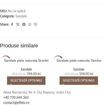
SKU:
Nu se aplică
Categorie:
Sandale
Share:
Produse similare
Sandale piele naturala Scarlet
Sandale piele naturala Tamiris
-20%
-20%
Sandale
Sandale
398.00
lei
398.00
lei
498.00
lei
498.00
lei
SELECTEAZĂ OPȚIUNILE
SELECTEAZĂ OPȚIUNILE
Aleea Nectarului, Nr 4, Cluj Napoca, Judet Cluj
+40 770 644 363
contact@effeto.ro