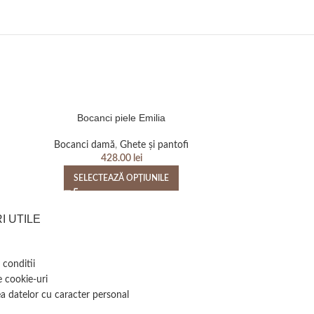
Bocanci piele Emilia
Bocanci p
Bocanci damă
,
Ghete și pantofi
Bocanci d
428.00
lei
SELECTEAZĂ OPȚIUNILE
SELEC
I UTILE
 conditii
e cookie-uri
a datelor cu caracter personal