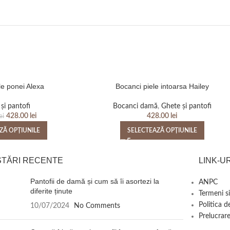
le ponei Alexa
Bocanci piele intoarsa Hailey
și pantofi
Bocanci damă
,
Ghete și pantofi
428.00
lei
428.00
lei
ei
ZĂ OPȚIUNILE
SELECTEAZĂ OPȚIUNILE
STĂRI RECENTE
LINK-UR
Pantofii de damă și cum să îi asortezi la
ANPC
diferite ținute
Termeni si
Politica d
10/07/2024
No Comments
Prelucrare