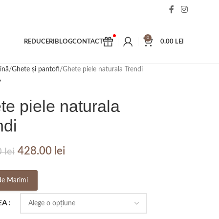
0
REDUCERI
BLOG
CONTACT
0.00
LEI
ină
Ghete și pantofi
Ghete piele naturala Trendi
e piele naturala
ndi
428.00
lei
0
lei
de Marimi
EA