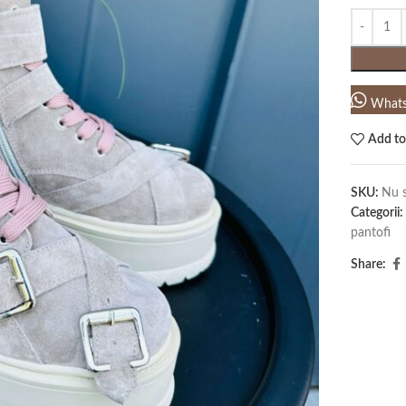
What
Add to
SKU:
Nu s
Categorii:
pantofi
Share: