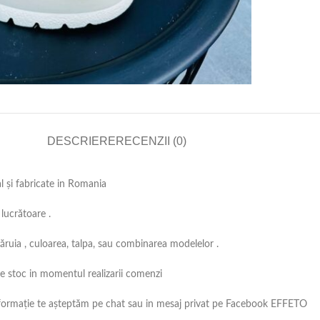
DESCRIERE
RECENZII (0)
al și fabricate in Romania
lucrătoare .
căruia , culoarea, talpa, sau combinarea modelelor .
 pe stoc in momentul realizarii comenzi
ă informație te așteptăm pe chat sau in mesaj privat pe Facebook EFFETO