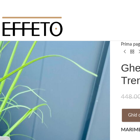
Prima pag
Ghet
Tre
448.0
Ghid 
MARIM