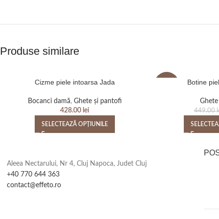
Produse similare
Cizme piele intoarsa Jada
Botine pie
-5%
Bocanci damă
,
Ghete și pantofi
Ghete 
428.00
lei
449.00
l
SELECTEAZĂ OPȚIUNILE
SELECTEA
PO
Aleea Nectarului, Nr 4, Cluj Napoca, Judet Cluj
+40 770 644 363
contact@effeto.ro