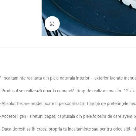
Click to enlarge
‘-Incaltaminte realizata din piele naturala interior – exterior lucrate manu
-Produsul se realizează doar la comandă ,timp de realizare maxim 12 zile 
-Absolut fiecare model poate fi personalizat in funcție de preferințele fie
-Accesorii gen : sireturi, capse, captusala din piele,folosim de care avem
-Daca doresti sa iti creezi propria ta incaltaminte sau pentru orice alt