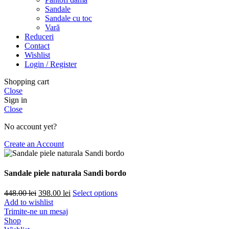
Sandale
Sandale cu toc
Vară
Reduceri
Contact
Wishlist
Login / Register
Shopping cart
Close
Sign in
Close
No account yet?
Create an Account
Sandale piele naturala Sandi bordo
Prețul
Prețul
448.00
lei
398.00
lei
Select options
inițial
curent
Add to wishlist
a
este:
Trimite-ne un mesaj
fost:
398.00 lei.
Shop