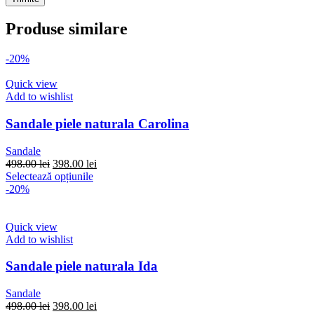
Produse similare
-20%
Quick view
Add to wishlist
Sandale piele naturala Carolina
Sandale
Prețul
Prețul
498.00
lei
398.00
lei
inițial
Acest
curent
Selectează opțiunile
a
produs
este:
-20%
fost:
are
398.00 lei.
498.00 lei.
mai
multe
Quick view
variații.
Add to wishlist
Opțiunile
pot
Sandale piele naturala Ida
fi
alese
Sandale
în
Prețul
Prețul
498.00
lei
398.00
lei