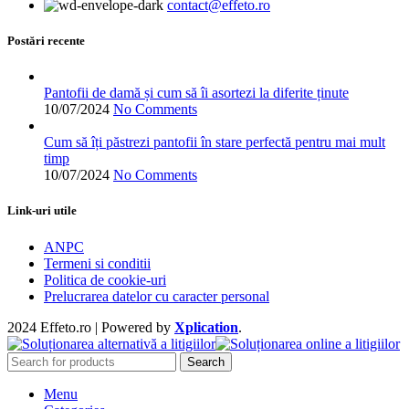
contact@effeto.ro
pot
fi
alese
Postări recente
în
pagina
produsului.
Pantofii de damă și cum să îi asortezi la diferite ținute
10/07/2024
No Comments
Cum să îți păstrezi pantofii în stare perfectă pentru mai mult
timp
10/07/2024
No Comments
Link-uri utile
ANPC
Termeni si conditii
Politica de cookie-uri
Prelucrarea datelor cu caracter personal
2024 Effeto.ro | Powered by
Xplication
.
Search
Menu