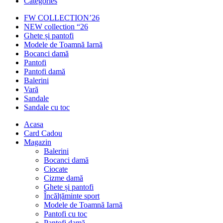
Categories
FW COLLECTION’26
NEW collection “26
Ghete și pantofi
Modele de Toamnă Iarnă
Bocanci damă
Pantofi
Pantofi damă
Balerini
Vară
Sandale
Sandale cu toc
Acasa
Card Cadou
Magazin
Balerini
Bocanci damă
Ciocate
Cizme damă
Ghete și pantofi
Încălțăminte sport
Modele de Toamnă Iarnă
Pantofi cu toc
Pantofi damă