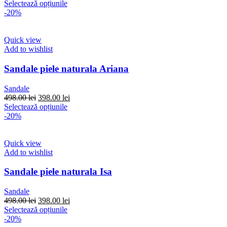
pagina
inițial
Acest
curent
Selectează opțiunile
produsului.
a
produs
este:
-20%
fost:
are
398.00 lei.
498.00 lei.
mai
multe
Quick view
variații.
Add to wishlist
Opțiunile
pot
Sandale piele naturala Ariana
fi
alese
Sandale
în
Prețul
Prețul
498.00
lei
398.00
lei
pagina
inițial
Acest
curent
Selectează opțiunile
produsului.
a
produs
este:
-20%
fost:
are
398.00 lei.
498.00 lei.
mai
multe
Quick view
variații.
Add to wishlist
Opțiunile
pot
Sandale piele naturala Isa
fi
alese
Sandale
în
Prețul
Prețul
498.00
lei
398.00
lei
pagina
inițial
Acest
curent
Selectează opțiunile
produsului.
a
produs
este:
-20%