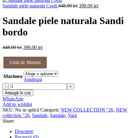
Prețul
fost:
Prețul
398.00 lei.
Sandale piele naturala Cooli
448.00
lei
398.00
lei
inițial
448.00 lei.
curent
a
este:
Sandale piele naturala Sandi
fost:
398.00 lei.
448.00 lei.
bordo
Prețul
Prețul
448.00
lei
398.00
lei
inițial
curent
a
este:
Ghid de Marimi
fost:
398.00 lei.
448.00 lei.
Marimea
Anulează
Cantitate
Sandale
Adaugă în coș
piele
WhatsApp
naturala
Add to wishlist
Sandi
SKU:
Nu se aplică
Categorii:
NEW COLLECTION "26
,
NEW
bordo
collection "26
,
Sandale
,
Sandale
,
Vară
Share:
Descriere
Recenzii (0)