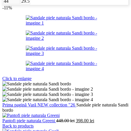
44
29.5
-11%
Click to enlarge
Prima pagină
Vară
NEW collection "26
Sandale piele naturala Sandi
bordo
Prețul
Prețul
Pantofi piele naturala Greeni
448.00
lei
398.00
lei
inițial
curent
Back to products
a
este: