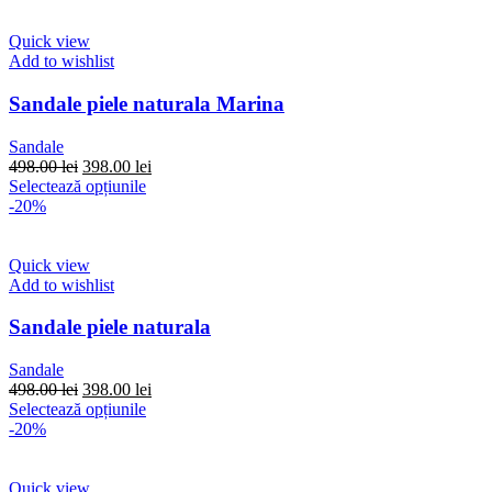
fost:
are
398.00 lei.
498.00 lei.
mai
multe
Quick view
variații.
Add to wishlist
Opțiunile
pot
Sandale piele naturala Marina
fi
alese
Sandale
în
Prețul
Prețul
498.00
lei
398.00
lei
pagina
inițial
Acest
curent
Selectează opțiunile
produsului.
a
produs
este:
-20%
fost:
are
398.00 lei.
498.00 lei.
mai
multe
Quick view
variații.
Add to wishlist
Opțiunile
pot
Sandale piele naturala
fi
alese
Sandale
în
Prețul
Prețul
498.00
lei
398.00
lei
pagina
inițial
Acest
curent
Selectează opțiunile
produsului.
a
produs
este:
-20%
fost:
are
398.00 lei.
498.00 lei.
mai
multe
Quick view