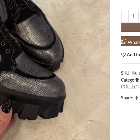
What
Add to
SKU:
Nu s
Categorii:
COLLECT
Share: