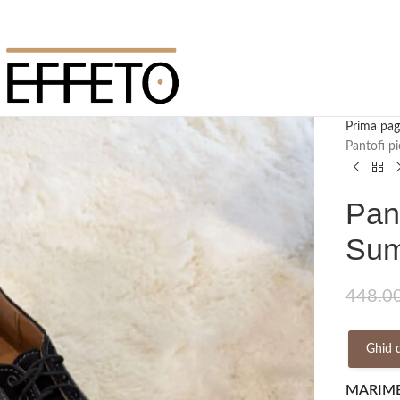
Prima pag
Pantofi p
Pant
Sum
448.0
Ghid 
MARIM