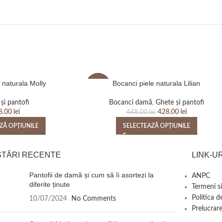
 naturala Molly
Bocanci piele naturala Lilian
-4%
și pantofi
Bocanci damă
,
Ghete și pantofi
8.00
lei
428.00
lei
448.00
lei
ZĂ OPȚIUNILE
SELECTEAZĂ OPȚIUNILE
STĂRI RECENTE
LINK-UR
Pantofii de damă și cum să îi asortezi la
ANPC
diferite ținute
Termeni si
Politica d
10/07/2024
No Comments
Prelucrare