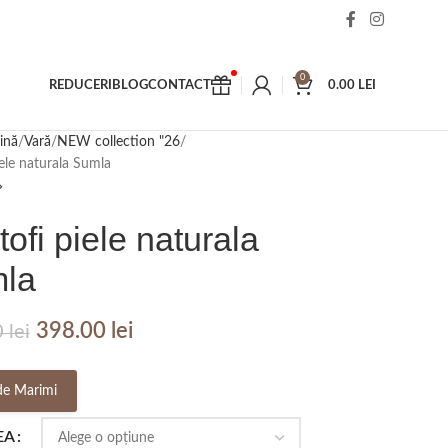
0
REDUCERI
BLOG
CONTACT
0.00
LEI
ină
Vară
NEW collection "26
iele naturala Sumla
ofi piele naturala
la
398.00
lei
0
lei
de Marimi
EA