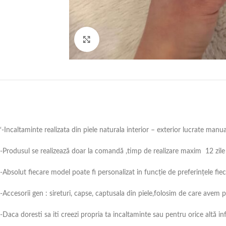
Click to enlarge
‘-Incaltaminte realizata din piele naturala interior – exterior lucrate manu
-Produsul se realizează doar la comandă ,timp de realizare maxim 12 zile 
-Absolut fiecare model poate fi personalizat in funcție de preferințele fie
-Accesorii gen : sireturi, capse, captusala din piele,folosim de care avem
-Daca doresti sa iti creezi propria ta incaltaminte sau pentru orice alt