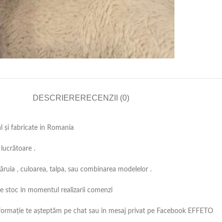
DESCRIERE
RECENZII (0)
al și fabricate in Romania
lucrătoare .
căruia , culoarea, talpa, sau combinarea modelelor .
 pe stoc in momentul realizarii comenzi
ă informație te așteptăm pe chat sau in mesaj privat pe Facebook EFFETO