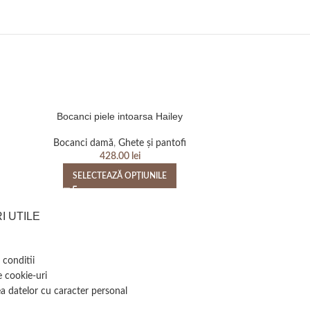
Bocanci piele intoarsa Hailey
Bocanci pi
Bocanci damă
,
Ghete și pantofi
Bocanci d
428.00
lei
SELECTEAZĂ OPȚIUNILE
SELEC
I UTILE
 conditii
e cookie-uri
a datelor cu caracter personal