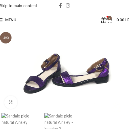
Skip to main content
0
MENU
0.00
LE
-20%
Click to enlarge