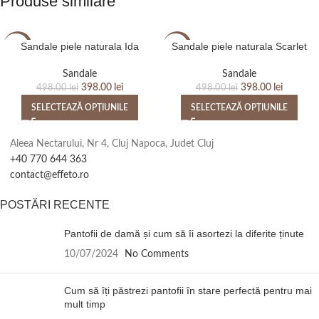
Produse similare
Sandale piele naturala Ida
Sandale piele naturala Scarlet
-20%
-20%
Sandale
Sandale
398.00
lei
398.00
lei
498.00
lei
498.00
lei
SELECTEAZĂ OPȚIUNILE
SELECTEAZĂ OPȚIUNILE
Aleea Nectarului, Nr 4, Cluj Napoca, Judet Cluj
+40 770 644 363
contact@effeto.ro
POSTĂRI RECENTE
Pantofii de damă și cum să îi asortezi la diferite ținute
10/07/2024
No Comments
Cum să îți păstrezi pantofii în stare perfectă pentru mai
mult timp