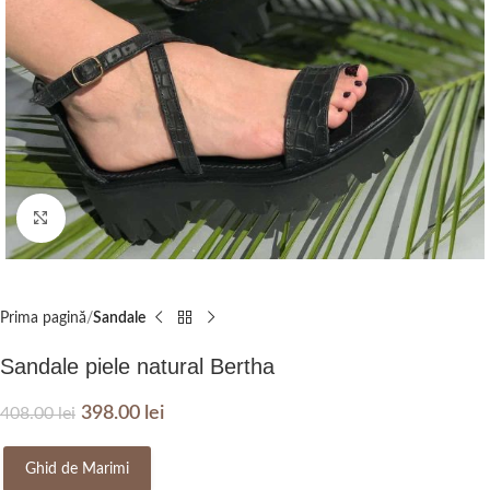
Click to enlarge
Prima pagină
Sandale
Sandale piele natural Bertha
398.00
lei
408.00
lei
Ghid de Marimi