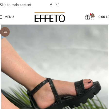
Skip to main content
0
MENU
0.00
LE
-2%